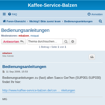
Kaffee-Service-Balzen
FAQ
Anmelden
S
Foren-Übersicht
Wichtig!! Bitte zuerst lesen
Bedienungsanleitungen
u
Bedienungsanleitungen
c
Moderatoren:
mbalzen
,
moquai
h
Suche
Erweiterte Suche
Antworten
e
1 Beitrag • Seite
1
von
1
mbalzen
Site Admin
Bedienungsanleitungen
B
11 Sep 2006, 15:53
e
i
Bedienungsanleitungen zu (fast) allen Saeco Ger?ten (SUP001-SUP030)
t
findet Ihr hier:
r
a
g
http://www.kaffee-service-balzen.de/con ... nleitungen
MfG