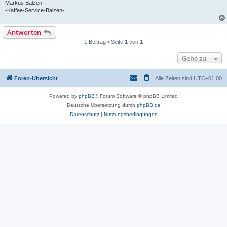
Markus Balzen
-Kaffee-Service-Balzen-
Antworten
1 Beitrag • Seite
1
von
1
Gehe zu
Foren-Übersicht
Alle Zeiten sind
UTC+01:00
Powered by
phpBB
® Forum Software © phpBB Limited
Deutsche Übersetzung durch
phpBB.de
Datenschutz
|
Nutzungsbedingungen