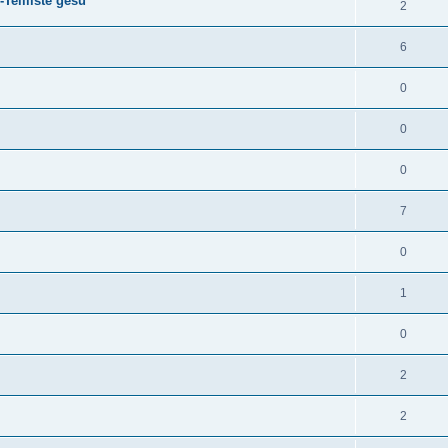
Teilliste gesu
2
6
0
0
0
7
0
1
0
2
2