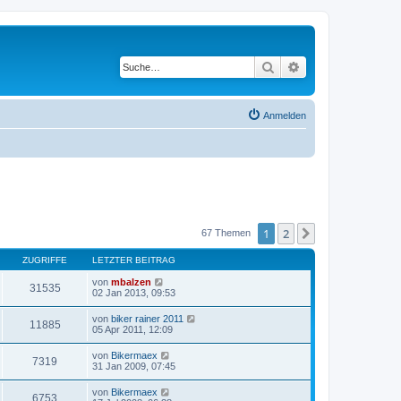
Suche
Erweiterte Suche
Anmelden
1
2
Nächste
67 Themen
ZUGRIFFE
LETZTER BEITRAG
von
mbalzen
31535
02 Jan 2013, 09:53
von
biker rainer 2011
11885
05 Apr 2011, 12:09
von
Bikermaex
7319
31 Jan 2009, 07:45
von
Bikermaex
6753