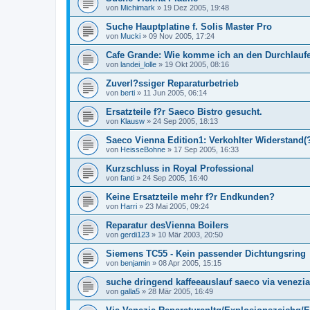
von
Michimark
»
19 Dez 2005, 19:48
Suche Hauptplatine f. Solis Master Pro
von
Mucki
»
09 Nov 2005, 17:24
Cafe Grande: Wie komme ich an den Durchlaufe
von
landei_lolle
»
19 Okt 2005, 08:16
Zuverl?ssiger Reparaturbetrieb
von
berti
»
11 Jun 2005, 06:14
Ersatzteile f?r Saeco Bistro gesucht.
von
Klausw
»
24 Sep 2005, 18:13
Saeco Vienna Edition1: Verkohlter Widerstand(
von
HeisseBohne
»
17 Sep 2005, 16:33
Kurzschluss in Royal Professional
von
fanti
»
24 Sep 2005, 16:40
Keine Ersatzteile mehr f?r Endkunden?
von
Harri
»
23 Mai 2005, 09:24
Reparatur desVienna Boilers
von
gerdi123
»
10 Mär 2003, 20:50
Siemens TC55 - Kein passender Dichtungsring
von
benjamin
»
08 Apr 2005, 15:15
suche dringend kaffeeauslauf saeco via venezia
von
galla5
»
28 Mär 2005, 16:49