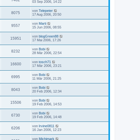
7462
03 Sep 2006, 14:22
von
Telepeter
8075
17 Aug 2006, 20:50
von
Marti
9557
15 Jun 2006, 08:55
von
blogGreen88
15951
17 Mai 2006, 17:26
von
Bobi
8232
28 Mär 2006, 22:54
von
tosch71
16600
17 Mär 2006, 23:21
von
Bobi
6995
11 Mär 2006, 21:25
von
Bobi
8043
20 Feb 2006, 12:34
von
Bobi
15506
19 Feb 2006, 14:53
von
Bobi
6730
19 Feb 2006, 14:48
von
Irvine0811
6206
16 Jan 2006, 12:23
von
Michimark