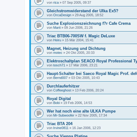
von
rica
»
07 Sep 2005, 09:37
Gleichstromwiderstand der Ulka Ex5?
von
OrcaDesign
»
29 Aug 2005, 18:52
Suche Explosionszeichnung f?r Cafe Crema
von
Marti
»
09 Jun 2006, 21:26
Triac BTB06-700SW f. Magic DeLuxe
von
Heiru
»
15 Mär 2004, 15:41
Magnet, Heizung und Dichtung
von
motec
»
24 Okt 2005, 20:33
Elektroschaltplan SEACO Royal Professional 
von
tosch71
»
17 Mär 2006, 23:21
Haupt-Schalter bei Saeco Royal Magic Prof. def
von
Bernd007
»
03 Okt 2005, 10:43
Durchlauferhitzer
von
Coffeeghost
»
13 Feb 2006, 20:24
Royal Digital
von
Bobi
»
19 Feb 2006, 14:53
Wer hat noch eine alte ULKA Pumpe
von
Mr-Subwoofer
»
22 Nov 2005, 17:34
Triac BTA 204
von
Irvine0811
»
16 Jan 2006, 12:23
Suche Vienna Platine