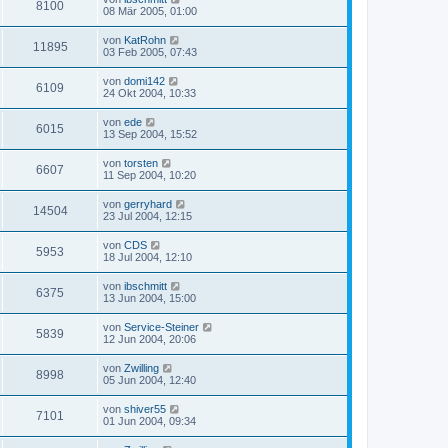
8100
08 Mär 2005, 01:00
von
KatRohn
11895
03 Feb 2005, 07:43
von
domi142
6109
24 Okt 2004, 10:33
von
ede
6015
13 Sep 2004, 15:52
von
torsten
6607
11 Sep 2004, 10:20
von
gerryhard
14504
23 Jul 2004, 12:15
von
CDS
5953
18 Jul 2004, 12:10
von
ibschmitt
6375
13 Jun 2004, 15:00
von
Service-Steiner
5839
12 Jun 2004, 20:06
von
Zwilling
8998
05 Jun 2004, 12:40
von
shiver55
7101
01 Jun 2004, 09:34