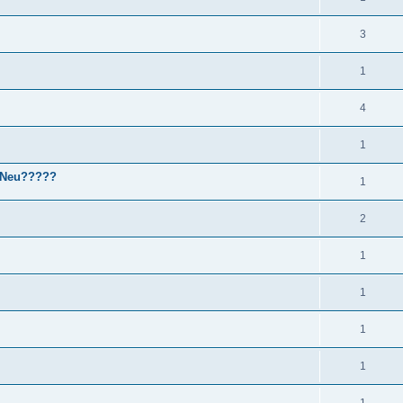
3
1
4
1
r Neu?????
1
2
1
1
1
1