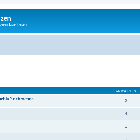
lzen
deren Eigenheiten
eiterte Suche
ANTWORTEN
schlu? gebrochen
3
4
1
1