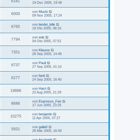
6181
19 Dez 2005, 19:48
von
Mucki
6000
09 Nov 2005, 17:24
von
landei_lolle
6765
19 Okt 2005, 08:16
von
ede
7794
04 Okt 2005, 07:52
von
Klausw
7351
28 Sep 2005, 14:48
von
Pauli
6737
27 Sep 2005, 01:10
von
fanti
6277
24 Sep 2005, 16:40
von
Harri
19886
22 Aug 2005, 21:29
von
Espresso_Fan
8686
17 Jun 2005, 23:25
von
benjamin
10275
11 Apr 2005, 07:27
von
galla5
5931
28 Mär 2005, 16:49
von
ibschmitt