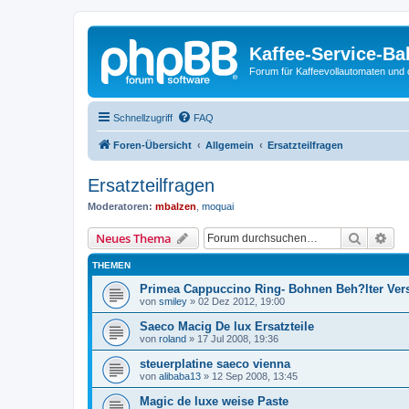
Kaffee-Service-Ba
Forum für Kaffeevollautomaten und 
Schnellzugriff
FAQ
Foren-Übersicht
Allgemein
Ersatzteilfragen
Ersatzteilfragen
Moderatoren:
mbalzen
,
moquai
Suche
Erw
Neues Thema
THEMEN
Primea Cappuccino Ring- Bohnen Beh?lter Ver
von
smiley
»
02 Dez 2012, 19:00
Saeco Macig De lux Ersatzteile
von
roland
»
17 Jul 2008, 19:36
steuerplatine saeco vienna
von
alibaba13
»
12 Sep 2008, 13:45
Magic de luxe weise Paste