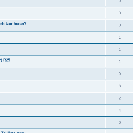
0
0
rhitzer heran?
0
1
1
?) R25
1
0
8
2
4
.
0