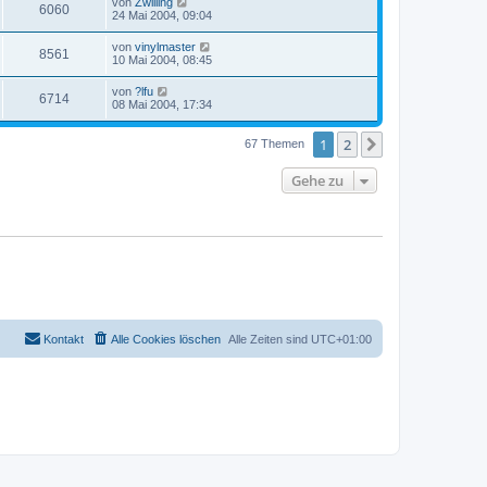
von
Zwilling
6060
24 Mai 2004, 09:04
von
vinylmaster
8561
10 Mai 2004, 08:45
von
?lfu
6714
08 Mai 2004, 17:34
1
2
Nächste
67 Themen
Gehe zu
Kontakt
Alle Cookies löschen
Alle Zeiten sind
UTC+01:00