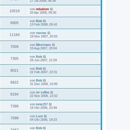
17 Jul 2008, 06:38
von
mbalzen
10516
20 Apr 2008, 09:30
von
Bobi
6905
13 Feb 2008, 05:42
von
naxnax
11164
19 Nov 2007, 20:55
von
Bikermaex
7009
15 Aug 2007, 20:04
von
Bobi
7305
29 Jun 2007, 21:59
von
Bobi
8021
22 Feb 2007, 22:31
von
Bobi
6922
31 Dez 2006, 10:05
von
mr coffee
8194
22 Nov 2006, 13:32
von
tonis257
7398
19 Okt 2006, 23:49
von
Luxe
7098
04 Okt 2006, 19:23
von
Bobi