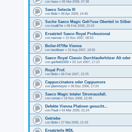
von
haso
»
05 Mai 2008, 07:38
Saeco Selecta III
von
Bobi
»
08 Apr 2008, 14:46
Suche Saeco Magic Geh?use Oberteil in Silber
von
knallt?te
»
08 Feb 2008, 23:43
Ersatzteil Saeco Royal Professional
von
naxnax
»
15 Nov 2007, 08:53
Boiler-H?lfte Vienna
von
landibaer
»
15 Aug 2007, 18:55
Saeco Royal Classic Durchlauferhitzer Alt ode
von
garfield1000
»
03 Jun 2007, 17:13
Royal Prof.
von
Bobi
»
06 Feb 2007, 22:25
Cappuccinatore oder Cappumore
von
jdammeyer
»
30 Dez 2006, 17:24
Saeco Magic totaler Stromausfall.
von
roman
»
19 Nov 2006, 12:49
Defekte Vienna Platinen gesucht...
von
Pauli
»
04 Mär 2005, 01:24
Getriebe
von
Bobi
»
27 Mai 2006, 21:43
Ersatzteile MDL