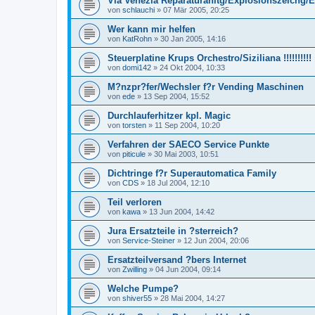
Via Venezia Reparaturanltg/Explosionszeichg/E-
von
schlauchi
»
07 Mär 2005, 20:25
Wer kann mir helfen
von
KatRohn
»
30 Jan 2005, 14:16
Steuerplatine Krups Orchestro/Siziliana !!!!!!!!!!
von
domi142
»
24 Okt 2004, 10:33
M?nzpr?fer/Wechsler f?r Vending Maschinen
von
ede
»
13 Sep 2004, 15:52
Durchlauferhitzer kpl. Magic
von
torsten
»
11 Sep 2004, 10:20
Verfahren der SAECO Service Punkte
von
piticule
»
30 Mai 2003, 10:51
Dichtringe f?r Superautomatica Family
von
CDS
»
18 Jul 2004, 12:10
Teil verloren
von
kawa
»
13 Jun 2004, 14:42
Jura Ersatzteile in ?sterreich?
von
Service-Steiner
»
12 Jun 2004, 20:06
Ersatzteilversand ?bers Internet
von
Zwilling
»
04 Jun 2004, 09:14
Welche Pumpe?
von
shiver55
»
28 Mai 2004, 14:27