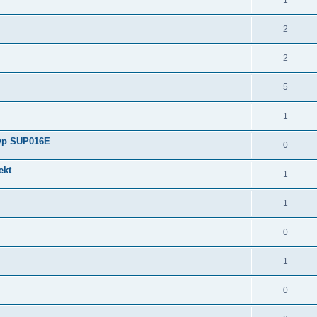
1
2
2
5
1
Typ SUP016E
0
ekt
1
1
0
1
0