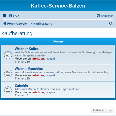
Kaffee-Service-Balzen
FAQ
Anmelden
S
Foren-Übersicht
Kaufberatung
u
Kaufberatung
c
Forum
h
e
Welcher Kaffee
Welche Bohnen woher zu welchem Preis und welche Dosierung bzw Mahlgrad
kann hier gefragt werden
Moderatoren:
mbalzen
,
moquai
Themen:
30
Welche Maschine
Wer Informationen zur Neuanschaffung einer Machine sucht, ist hier richtig
Moderatoren:
mbalzen
,
moquai
Themen:
39
Zubehör
Alles vom Milchaufschäumer bis zur Espressotasse
Moderatoren:
mbalzen
,
moquai
Themen:
3
Gehe zu