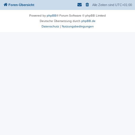
Foren-Übersicht
Alle Zeiten sind
UTC+01:00
Powered by
phpBB
® Forum Software © phpBB Limited
Deutsche Übersetzung durch
phpBB.de
Datenschutz
|
Nutzungsbedingungen