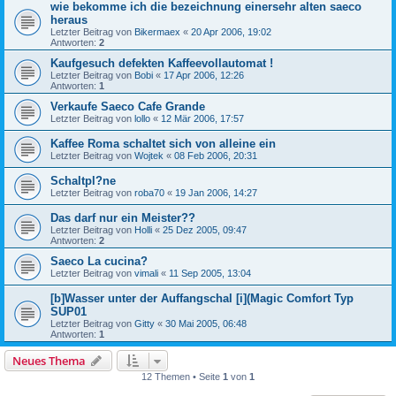
wie bekomme ich die bezeichnung einersehr alten saeco
heraus
Letzter Beitrag von
Bikermaex
«
20 Apr 2006, 19:02
Antworten:
2
Kaufgesuch defekten Kaffeevollautomat !
Letzter Beitrag von
Bobi
«
17 Apr 2006, 12:26
Antworten:
1
Verkaufe Saeco Cafe Grande
Letzter Beitrag von
lollo
«
12 Mär 2006, 17:57
Kaffee Roma schaltet sich von alleine ein
Letzter Beitrag von
Wojtek
«
08 Feb 2006, 20:31
Schaltpl?ne
Letzter Beitrag von
roba70
«
19 Jan 2006, 14:27
Das darf nur ein Meister??
Letzter Beitrag von
Holli
«
25 Dez 2005, 09:47
Antworten:
2
Saeco La cucina?
Letzter Beitrag von
vimali
«
11 Sep 2005, 13:04
[b]Wasser unter der Auffangschal [i](Magic Comfort Typ
SUP01
Letzter Beitrag von
Gitty
«
30 Mai 2005, 06:48
Antworten:
1
Neues Thema
12 Themen • Seite
1
von
1