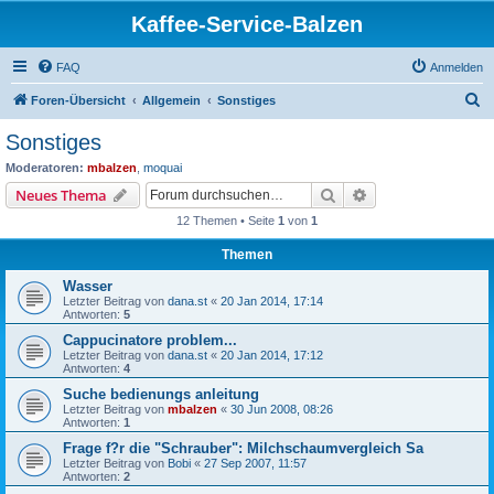
Kaffee-Service-Balzen
FAQ
Anmelden
S
Foren-Übersicht
Allgemein
Sonstiges
u
Sonstiges
c
Moderatoren:
mbalzen
,
moquai
h
Suche
Erweiterte Suche
Neues Thema
e
12 Themen • Seite
1
von
1
Themen
Wasser
Letzter Beitrag von
dana.st
«
20 Jan 2014, 17:14
Antworten:
5
Cappucinatore problem...
Letzter Beitrag von
dana.st
«
20 Jan 2014, 17:12
Antworten:
4
Suche bedienungs anleitung
Letzter Beitrag von
mbalzen
«
30 Jun 2008, 08:26
Antworten:
1
Frage f?r die "Schrauber": Milchschaumvergleich Sa
Letzter Beitrag von
Bobi
«
27 Sep 2007, 11:57
Antworten:
2