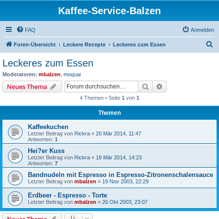
Kaffee-Service-Balzen
FAQ
Anmelden
S
Foren-Übersicht
Leckere Rezepte
Leckeres zum Essen
u
Leckeres zum Essen
c
Moderatoren:
mbalzen
,
moquai
h
Suche
Erweiterte Suche
Neues Thema
e
4 Themen • Seite
1
von
1
Themen
Kaffeekuchen
Letzter Beitrag von
Rickra
«
20 Mär 2014, 11:47
Antworten:
1
Hei?er Kuss
Letzter Beitrag von
Rickra
«
18 Mär 2014, 14:23
Antworten:
7
Bandnudeln mit Espresso in Espresso-Zitronenschalensauce
Letzter Beitrag von
mbalzen
«
19 Nov 2003, 22:29
Erdbeer - Espresso - Torte
Letzter Beitrag von
mbalzen
«
26 Okt 2003, 23:07
Neues Thema