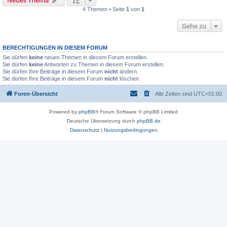
4 Themen • Seite
1
von
1
Gehe zu
BERECHTIGUNGEN IN DIESEM FORUM
Sie dürfen
keine
neuen Themen in diesem Forum erstellen.
Sie dürfen
keine
Antworten zu Themen in diesem Forum erstellen.
Sie dürfen Ihre Beiträge in diesem Forum
nicht
ändern.
Sie dürfen Ihre Beiträge in diesem Forum
nicht
löschen.
Foren-Übersicht
Alle Zeiten sind
UTC+01:00
Powered by
phpBB
® Forum Software © phpBB Limited
Deutsche Übersetzung durch
phpBB.de
Datenschutz
|
Nutzungsbedingungen