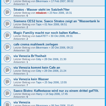
Letzter Beitrag von
Bikermaex
«
17 Feb 2007, 08:02
Antworten:
3
Stratos - Wasser steht im Satzbeh?lter
Letzter Beitrag von
mbalzen
«
23 Nov 2006, 16:31
Antworten:
6
Siemens CES2 bzw. Saeco Stratos zeigt an "Wassertank le
Letzter Beitrag von
Taps
«
01 Nov 2006, 06:51
Antworten:
2
Magic Familiy macht nur noch kalten Kaffee...
Letzter Beitrag von
balu47877
«
30 Okt 2006, 09:31
Antworten:
2
cafe crema mahlwerk zerlegen
Letzter Beitrag von
Bikermaex
«
30 Okt 2006, 09:22
Antworten:
12
via Venezia Br?heiheit
Letzter Beitrag von
Gitty
«
28 Okt 2006, 21:30
Antworten:
1
via Venezia kommt kein Cafe an
Letzter Beitrag von
Gitty
«
28 Okt 2006, 21:24
Antworten:
1
via Venezia kein Wasser
Letzter Beitrag von
Taps
«
25 Sep 2006, 13:55
Antworten:
7
Saeco Bistro: Kaffeetasse wird nur zu einem drittel gef?llt.
Letzter Beitrag von
Harry
«
14 Sep 2006, 17:45
Antworten:
6
via Venezia
Letzter Beitrag von
Bikermaex
«
08 Sep 2006, 15:43