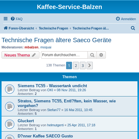
Kaffee-Service-Balzen
FAQ
Anmelden
S
Foren-Übersicht
Technische Fragen
Technische Fragen ältere Saeco Geräte
u
Technische Fragen ältere Saeco Geräte
c
Moderatoren:
mbalzen
,
moquai
h
Suche
Erweiterte Suche
Neues Thema
e
1
2
3
Nächste
138 Themen
Themen
Siemens TC55 - Wassertank undicht
Letzter Beitrag von
OKI
«
08 Nov 2011, 19:26
Antworten:
2
Stratos, Siemens TC55, Entl?ften, kein Wasser, wie
vorgehen?
Letzter Beitrag von
Stefan77
«
16 Mai 2011, 10:45
Antworten:
5
Gluckert
Letzter Beitrag von
helmutgerti
«
25 Apr 2011, 17:18
Antworten:
1
D?nner Kaffee SAECO Gusto