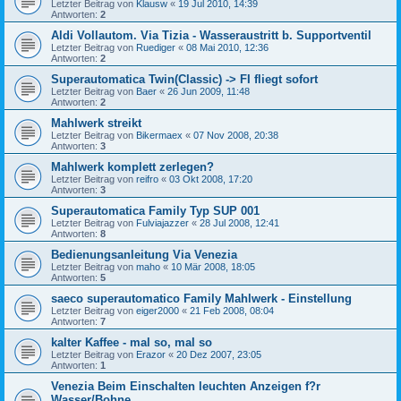
Letzter Beitrag von
Klausw
«
19 Jul 2010, 14:39
Antworten:
2
Aldi Vollautom. Via Tizia - Wasseraustritt b. Supportventil
Letzter Beitrag von
Ruediger
«
08 Mai 2010, 12:36
Antworten:
2
Superautomatica Twin(Classic) -> FI fliegt sofort
Letzter Beitrag von
Baer
«
26 Jun 2009, 11:48
Antworten:
2
Mahlwerk streikt
Letzter Beitrag von
Bikermaex
«
07 Nov 2008, 20:38
Antworten:
3
Mahlwerk komplett zerlegen?
Letzter Beitrag von
reifro
«
03 Okt 2008, 17:20
Antworten:
3
Superautomatica Family Typ SUP 001
Letzter Beitrag von
Fulviajazzer
«
28 Jul 2008, 12:41
Antworten:
8
Bedienungsanleitung Via Venezia
Letzter Beitrag von
maho
«
10 Mär 2008, 18:05
Antworten:
5
saeco superautomatico Family Mahlwerk - Einstellung
Letzter Beitrag von
eiger2000
«
21 Feb 2008, 08:04
Antworten:
7
kalter Kaffee - mal so, mal so
Letzter Beitrag von
Erazor
«
20 Dez 2007, 23:05
Antworten:
1
Venezia Beim Einschalten leuchten Anzeigen f?r
Wasser/Bohne