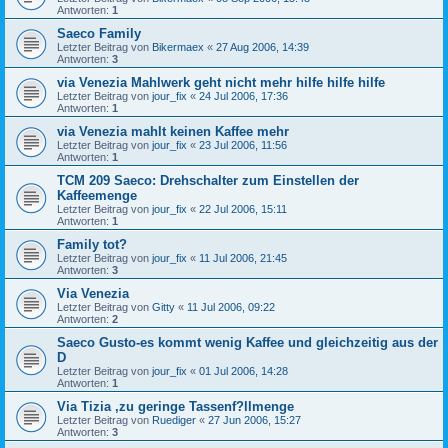
Antworten:
1
Saeco Family
Letzter Beitrag von
Bikermaex
«
27 Aug 2006, 14:39
Antworten:
3
via Venezia Mahlwerk geht nicht mehr hilfe hilfe hilfe
Letzter Beitrag von
jour_fix
«
24 Jul 2006, 17:36
Antworten:
1
via Venezia mahlt keinen Kaffee mehr
Letzter Beitrag von
jour_fix
«
23 Jul 2006, 11:56
Antworten:
1
TCM 209 Saeco: Drehschalter zum Einstellen der
Kaffeemenge
Letzter Beitrag von
jour_fix
«
22 Jul 2006, 15:11
Antworten:
1
Family tot?
Letzter Beitrag von
jour_fix
«
11 Jul 2006, 21:45
Antworten:
3
Via Venezia
Letzter Beitrag von
Gitty
«
11 Jul 2006, 09:22
Antworten:
2
Saeco Gusto-es kommt wenig Kaffee und gleichzeitig aus der
D
Letzter Beitrag von
jour_fix
«
01 Jul 2006, 14:28
Antworten:
1
Via Tizia ,zu geringe Tassenf?llmenge
Letzter Beitrag von
Ruediger
«
27 Jun 2006, 15:27
Antworten:
3