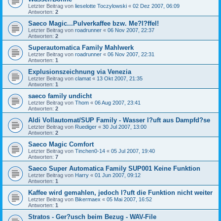
Letzter Beitrag von
lieselotte Toczylowski
«
02 Dez 2007, 06:09
Antworten:
2
Saeco Magic...Pulverkaffee bzw. Me?l?ffel!
Letzter Beitrag von
roadrunner
«
06 Nov 2007, 22:37
Antworten:
2
Superautomatica Family Mahlwerk
Letzter Beitrag von
roadrunner
«
06 Nov 2007, 22:31
Antworten:
1
Explusionszeichnung via Venezia
Letzter Beitrag von
clamat
«
13 Okt 2007, 21:35
Antworten:
1
saeco family undicht
Letzter Beitrag von
Thom
«
06 Aug 2007, 23:41
Antworten:
2
Aldi Vollautomat/SUP Family - Wasser l?uft aus Dampfd?se
Letzter Beitrag von
Ruediger
«
30 Jul 2007, 13:00
Antworten:
2
Saeco Magic Comfort
Letzter Beitrag von
Tinchen0-14
«
05 Jul 2007, 19:40
Antworten:
7
Saeco Super Automatica Family SUP001 Keine Funktion
Letzter Beitrag von
Harry
«
01 Jun 2007, 09:12
Antworten:
1
Kaffee wird gemahlen, jedoch l?uft die Funktion nicht weiter
Letzter Beitrag von
Bikermaex
«
05 Mai 2007, 16:52
Antworten:
1
Stratos - Ger?usch beim Bezug - WAV-File