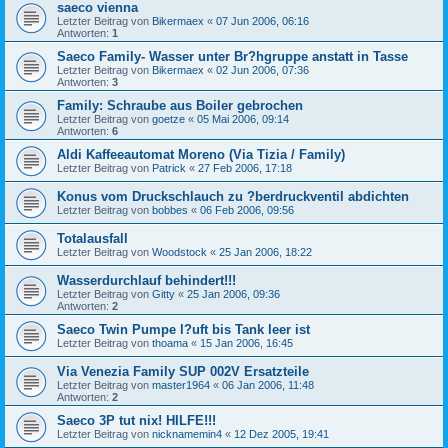
saeco vienna
Letzter Beitrag von
Bikermaex
«
07 Jun 2006, 06:16
Antworten:
1
Saeco Family- Wasser unter Br?hgruppe anstatt in Tasse
Letzter Beitrag von
Bikermaex
«
02 Jun 2006, 07:36
Antworten:
3
Family: Schraube aus Boiler gebrochen
Letzter Beitrag von
goetze
«
05 Mai 2006, 09:14
Antworten:
6
Aldi Kaffeeautomat Moreno (Via Tizia / Family)
Letzter Beitrag von
Patrick
«
27 Feb 2006, 17:18
Konus vom Druckschlauch zu ?berdruckventil abdichten
Letzter Beitrag von
bobbes
«
06 Feb 2006, 09:56
Totalausfall
Letzter Beitrag von
Woodstock
«
25 Jan 2006, 18:22
Wasserdurchlauf behindert!!!
Letzter Beitrag von
Gitty
«
25 Jan 2006, 09:36
Antworten:
2
Saeco Twin Pumpe l?uft bis Tank leer ist
Letzter Beitrag von
thoama
«
15 Jan 2006, 16:45
Via Venezia Family SUP 002V Ersatzteile
Letzter Beitrag von
master1964
«
06 Jan 2006, 11:48
Antworten:
2
Saeco 3P tut nix! HILFE!!!
Letzter Beitrag von
nicknamemin4
«
12 Dez 2005, 19:41