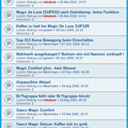
Letzter Beitrag von
mbalzen
«
06 Mai 2010, 14:47
Antworten:
1
Magic de Luxe (SUP012) nach Getrieberep. keine Funktion
Letzter Beitrag von
mbalzen
«
06 Mai 2010, 14:41
Antworten:
1
Kaffee zu kalt bei Magic De Luxe SUP12R
Letzter Beitrag von
jaybee
«
09 Dez 2009, 22:19
Antworten:
2
Sup 013 Keine Bewegung beim Einschalten
Letzter Beitrag von
Bikermaex
«
07 Dez 2009, 06:14
Antworten:
1
Mahlwerk ausgehangen? Bohnen wie mit Hammer zerklopft !
Letzter Beitrag von
jaybee
«
05 Dez 2009, 16:47
Antworten:
1
Magic Comfort plus - kein Wasser
Letzter Beitrag von
Bikermaex
«
02 Nov 2009, 06:28
Antworten:
1
Unpausibler Ablauf
Letzter Beitrag von
Bikermaex
«
29 Aug 2009, 19:33
Antworten:
1
Br?hgruppe fehlt oder Br?hgruppe blockt
Letzter Beitrag von
mbalzen
«
18 Aug 2009, 08:18
Antworten:
1
Saeco Magic Comfort
Letzter Beitrag von
Bikermaex
«
23 Mai 2009, 16:47
Antworten:
1
Saeco Magic Deluxe- Kaffee viel zu grob