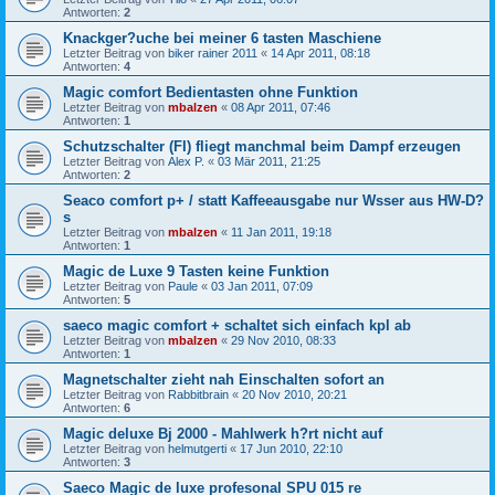
Antworten:
2
Knackger?uche bei meiner 6 tasten Maschiene
Letzter Beitrag von
biker rainer 2011
«
14 Apr 2011, 08:18
Antworten:
4
Magic comfort Bedientasten ohne Funktion
Letzter Beitrag von
mbalzen
«
08 Apr 2011, 07:46
Antworten:
1
Schutzschalter (FI) fliegt manchmal beim Dampf erzeugen
Letzter Beitrag von
Alex P.
«
03 Mär 2011, 21:25
Antworten:
2
Seaco comfort p+ / statt Kaffeeausgabe nur Wsser aus HW-D?
s
Letzter Beitrag von
mbalzen
«
11 Jan 2011, 19:18
Antworten:
1
Magic de Luxe 9 Tasten keine Funktion
Letzter Beitrag von
Paule
«
03 Jan 2011, 07:09
Antworten:
5
saeco magic comfort + schaltet sich einfach kpl ab
Letzter Beitrag von
mbalzen
«
29 Nov 2010, 08:33
Antworten:
1
Magnetschalter zieht nah Einschalten sofort an
Letzter Beitrag von
Rabbitbrain
«
20 Nov 2010, 20:21
Antworten:
6
Magic deluxe Bj 2000 - Mahlwerk h?rt nicht auf
Letzter Beitrag von
helmutgerti
«
17 Jun 2010, 22:10
Antworten:
3
Saeco Magic de luxe profesonal SPU 015 re