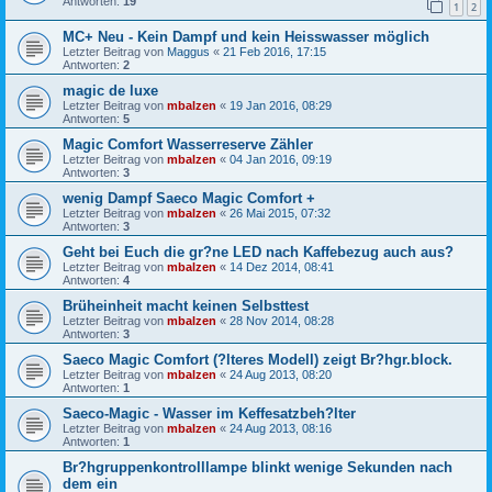
Antworten:
19
1
2
MC+ Neu - Kein Dampf und kein Heisswasser möglich
Letzter Beitrag von
Maggus
«
21 Feb 2016, 17:15
Antworten:
2
magic de luxe
Letzter Beitrag von
mbalzen
«
19 Jan 2016, 08:29
Antworten:
5
Magic Comfort Wasserreserve Zähler
Letzter Beitrag von
mbalzen
«
04 Jan 2016, 09:19
Antworten:
3
wenig Dampf Saeco Magic Comfort +
Letzter Beitrag von
mbalzen
«
26 Mai 2015, 07:32
Antworten:
3
Geht bei Euch die gr?ne LED nach Kaffebezug auch aus?
Letzter Beitrag von
mbalzen
«
14 Dez 2014, 08:41
Antworten:
4
Brüheinheit macht keinen Selbsttest
Letzter Beitrag von
mbalzen
«
28 Nov 2014, 08:28
Antworten:
3
Saeco Magic Comfort (?lteres Modell) zeigt Br?hgr.block.
Letzter Beitrag von
mbalzen
«
24 Aug 2013, 08:20
Antworten:
1
Saeco-Magic - Wasser im Keffesatzbeh?lter
Letzter Beitrag von
mbalzen
«
24 Aug 2013, 08:16
Antworten:
1
Br?hgruppenkontrolllampe blinkt wenige Sekunden nach
dem ein