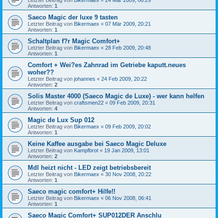
Letzter Beitrag von
Bikermaex
«
24 Mär 2009, 06:29
Antworten:
1
Saeco Magic der luxe 9 tasten
Letzter Beitrag von
Bikermaex
«
07 Mär 2009, 20:21
Antworten:
1
Schaltplan f?r Magic Comfort+
Letzter Beitrag von
Bikermaex
«
28 Feb 2009, 20:48
Antworten:
1
Comfort + Wei?es Zahnrad im Getriebe kaputt.neues
woher??
Letzter Beitrag von
johannes
«
24 Feb 2009, 20:22
Antworten:
2
Solis Master 4000 (Saeco Magic de Luxe) - wer kann helfen
Letzter Beitrag von
craftsmen22
«
09 Feb 2009, 20:31
Antworten:
4
Magic de Lux Sup 012
Letzter Beitrag von
Bikermaex
«
09 Feb 2009, 20:02
Antworten:
1
Keine Kaffee ausgabe bei Saeco Magic Deluxe
Letzter Beitrag von
Kampfbrot
«
19 Jan 2009, 13:01
Antworten:
2
Mdl heizt nicht - LED zeigt betriebsbereit
Letzter Beitrag von
Bikermaex
«
30 Nov 2008, 20:22
Antworten:
1
Saeco magic comfort+ Hilfe!!
Letzter Beitrag von
Bikermaex
«
06 Nov 2008, 06:41
Antworten:
1
Saeco Magic Comfort+ SUP012DER Anschlu