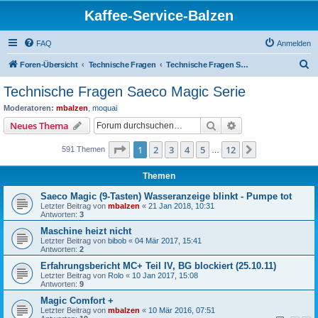
Kaffee-Service-Balzen
FAQ
Anmelden
S
Foren-Übersicht
Technische Fragen
Technische Fragen Saeco Magic Serie
u
Technische Fragen Saeco Magic Serie
c
Moderatoren:
mbalzen
,
moquai
h
Suche
Erweiterte Suche
Neues Thema
e
Seite
1
von
12
1
2
3
4
5
12
Nächste
591 Themen
…
Themen
Saeco Magic (9-Tasten) Wasseranzeige blinkt - Pumpe tot
Letzter Beitrag von
mbalzen
«
21 Jan 2018, 10:31
Antworten:
3
Maschine heizt nicht
Letzter Beitrag von
bibob
«
04 Mär 2017, 15:41
Antworten:
2
Erfahrungsbericht MC+ Teil IV, BG blockiert (25.10.11)
Letzter Beitrag von
Rolo
«
10 Jan 2017, 15:08
Antworten:
9
Magic Comfort +
Letzter Beitrag von
mbalzen
«
10 Mär 2016, 07:51