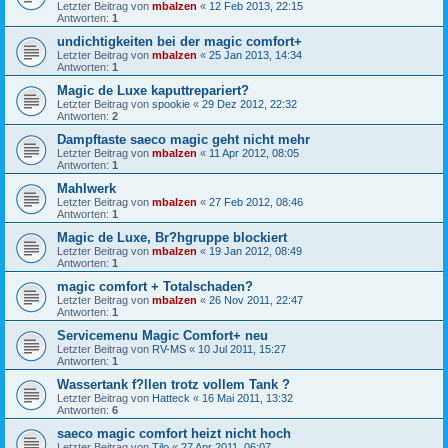
Letzter Beitrag von
mbalzen
«
12 Feb 2013, 22:15
Antworten:
1
undichtigkeiten bei der magic comfort+
Letzter Beitrag von
mbalzen
«
25 Jan 2013, 14:34
Antworten:
1
Magic de Luxe kaputtrepariert?
Letzter Beitrag von
spookie
«
29 Dez 2012, 22:32
Antworten:
2
Dampftaste saeco magic geht nicht mehr
Letzter Beitrag von
mbalzen
«
11 Apr 2012, 08:05
Antworten:
1
Mahlwerk
Letzter Beitrag von
mbalzen
«
27 Feb 2012, 08:46
Antworten:
1
Magic de Luxe, Br?hgruppe blockiert
Letzter Beitrag von
mbalzen
«
19 Jan 2012, 08:49
Antworten:
1
magic comfort + Totalschaden?
Letzter Beitrag von
mbalzen
«
26 Nov 2011, 22:47
Antworten:
1
Servicemenu Magic Comfort+ neu
Letzter Beitrag von
RV-MS
«
10 Jul 2011, 15:27
Antworten:
1
Wassertank f?llen trotz vollem Tank ?
Letzter Beitrag von
Hatteck
«
16 Mai 2011, 13:32
Antworten:
6
saeco magic comfort heizt nicht hoch
Letzter Beitrag von
Tilo
«
27 Apr 2011, 06:07