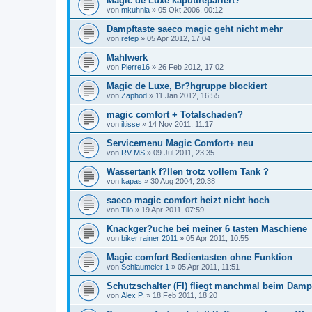
Magic de Luxe kaputtrepariert?
von
mkuhnla
»
05 Okt 2006, 00:12
Dampftaste saeco magic geht nicht mehr
von
retep
»
05 Apr 2012, 17:04
Mahlwerk
von
Pierre16
»
26 Feb 2012, 17:02
Magic de Luxe, Br?hgruppe blockiert
von
Zaphod
»
11 Jan 2012, 16:55
magic comfort + Totalschaden?
von
iltisse
»
14 Nov 2011, 11:17
Servicemenu Magic Comfort+ neu
von
RV-MS
»
09 Jul 2011, 23:35
Wassertank f?llen trotz vollem Tank ?
von
kapas
»
30 Aug 2004, 20:38
saeco magic comfort heizt nicht hoch
von
Tilo
»
19 Apr 2011, 07:59
Knackger?uche bei meiner 6 tasten Maschiene
von
biker rainer 2011
»
05 Apr 2011, 10:55
Magic comfort Bedientasten ohne Funktion
von
Schlaumeier 1
»
05 Apr 2011, 11:51
Schutzschalter (FI) fliegt manchmal beim Damp
von
Alex P.
»
18 Feb 2011, 18:20