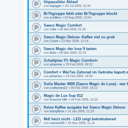
Unpausibler Ablauf
von
bajogger
»
20 Jul 2009, 10:34
Br?hgruppe fehlt oder Br?hgruppe blockt
von
xchillerx
»
03 Aug 2009, 13:54
Saeco Magic Comfort
von
Jolla
»
06 Mai 2009, 01:26
Saeco Magic Deluxe- Kaffee viel zu grob
von
Count
»
23 Mär 2009, 12:14
Saeco Magic der luxe 9 tasten
von
Bobi
»
05 Mär 2009, 22:13
Schaltplan f?r Magic Comfort+
von
johannes
»
25 Feb 2009, 09:32
Comfort + Wei?es Zahnrad im Getriebe kaputt
von
johannes
»
24 Feb 2009, 18:50
Solis Master 4000 (Saeco Magic de Luxe) - wer 
von
craftsmen22
»
09 Feb 2009, 18:12
Magic de Lux Sup 012
von
brauche hilfe
»
04 Feb 2009, 14:25
Keine Kaffee ausgabe bei Saeco Magic Deluxe
von
Kampfbrot
»
14 Jan 2009, 12:29
Mdl heizt nicht - LED zeigt betriebsbereit
von
mackee69
»
18 Nov 2008, 11:14