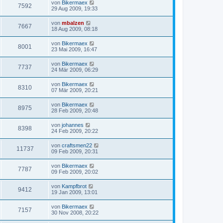
von
Bikermaex
7592
29 Aug 2009, 19:33
von
mbalzen
7667
18 Aug 2009, 08:18
von
Bikermaex
8001
23 Mai 2009, 16:47
von
Bikermaex
7737
24 Mär 2009, 06:29
von
Bikermaex
8310
07 Mär 2009, 20:21
von
Bikermaex
8975
28 Feb 2009, 20:48
von
johannes
8398
24 Feb 2009, 20:22
von
craftsmen22
11737
09 Feb 2009, 20:31
von
Bikermaex
7787
09 Feb 2009, 20:02
von
Kampfbrot
9412
19 Jan 2009, 13:01
von
Bikermaex
7157
30 Nov 2008, 20:22