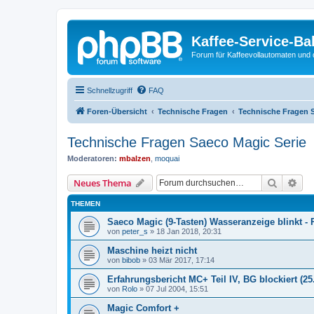
Kaffee-Service-Ba
Forum für Kaffeevollautomaten und 
Schnellzugriff
FAQ
Foren-Übersicht
Technische Fragen
Technische Fragen S
Technische Fragen Saeco Magic Serie
Moderatoren:
mbalzen
,
moquai
Suche
Erw
Neues Thema
THEMEN
Saeco Magic (9-Tasten) Wasseranzeige blinkt -
von
peter_s
»
18 Jan 2018, 20:31
Maschine heizt nicht
von
bibob
»
03 Mär 2017, 17:14
Erfahrungsbericht MC+ Teil IV, BG blockiert (25
von
Rolo
»
07 Jul 2004, 15:51
Magic Comfort +