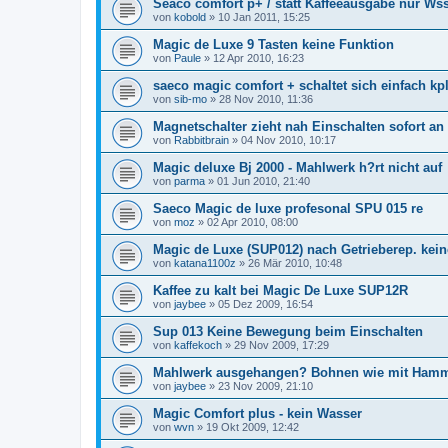
Seaco comfort p+ / statt Kaffeeausgabe nur W
von
kobold
»
10 Jan 2011, 15:25
Magic de Luxe 9 Tasten keine Funktion
von
Paule
»
12 Apr 2010, 16:23
saeco magic comfort + schaltet sich einfach kp
von
sib-mo
»
28 Nov 2010, 11:36
Magnetschalter zieht nah Einschalten sofort an
von
Rabbitbrain
»
04 Nov 2010, 10:17
Magic deluxe Bj 2000 - Mahlwerk h?rt nicht auf
von
parma
»
01 Jun 2010, 21:40
Saeco Magic de luxe profesonal SPU 015 re
von
moz
»
02 Apr 2010, 08:00
Magic de Luxe (SUP012) nach Getrieberep. kein
von
katana1100z
»
26 Mär 2010, 10:48
Kaffee zu kalt bei Magic De Luxe SUP12R
von
jaybee
»
05 Dez 2009, 16:54
Sup 013 Keine Bewegung beim Einschalten
von
kaffekoch
»
29 Nov 2009, 17:29
Mahlwerk ausgehangen? Bohnen wie mit Hammer
von
jaybee
»
23 Nov 2009, 21:10
Magic Comfort plus - kein Wasser
von
wvn
»
19 Okt 2009, 12:42