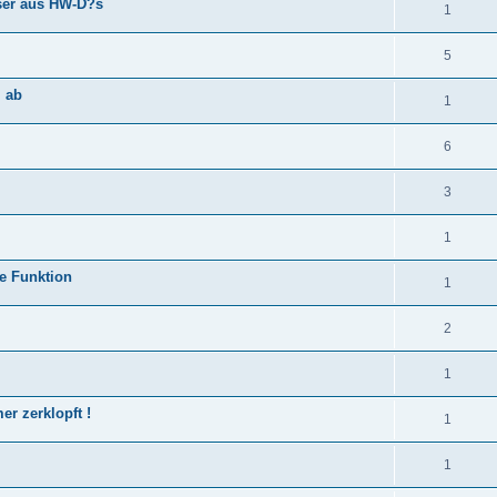
sser aus HW-D?s
1
5
l ab
1
6
3
1
e Funktion
1
2
1
 zerklopft !
1
1