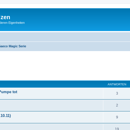
lzen
deren Eigenheiten
aeco Magic Serie
eiterte Suche
ANTWORTEN
 Pumpe tot
3
2
.10.11)
9
19