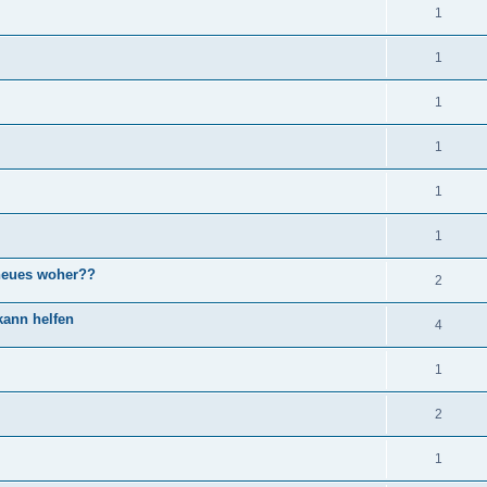
1
1
1
1
1
1
.neues woher??
2
kann helfen
4
1
2
1