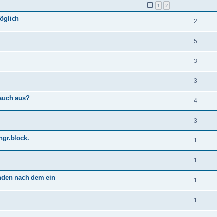
1
2
öglich
2
5
3
3
 auch aus?
4
3
hgr.block.
1
1
nden nach dem ein
1
1