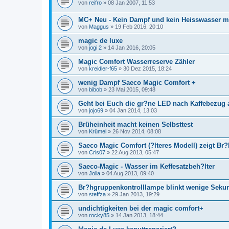
von
reifro
»
08 Jan 2007, 11:53
MC+ Neu - Kein Dampf und kein Heisswasser m
von
Maggus
»
19 Feb 2016, 20:10
magic de luxe
von
jogi 2
»
14 Jan 2016, 20:05
Magic Comfort Wasserreserve Zähler
von
kreidler-f65
»
30 Dez 2015, 18:24
wenig Dampf Saeco Magic Comfort +
von
bibob
»
23 Mai 2015, 09:48
Geht bei Euch die gr?ne LED nach Kaffebezug
von
jojo69
»
04 Jan 2014, 13:03
Brüheinheit macht keinen Selbsttest
von
Krümel
»
26 Nov 2014, 08:08
Saeco Magic Comfort (?lteres Modell) zeigt Br?
von
Cris07
»
22 Aug 2013, 05:47
Saeco-Magic - Wasser im Keffesatzbeh?lter
von
Jolla
»
04 Aug 2013, 09:40
Br?hgruppenkontrolllampe blinkt wenige Seku
von
steffza
»
29 Jan 2013, 19:29
undichtigkeiten bei der magic comfort+
von
rocky85
»
14 Jan 2013, 18:44