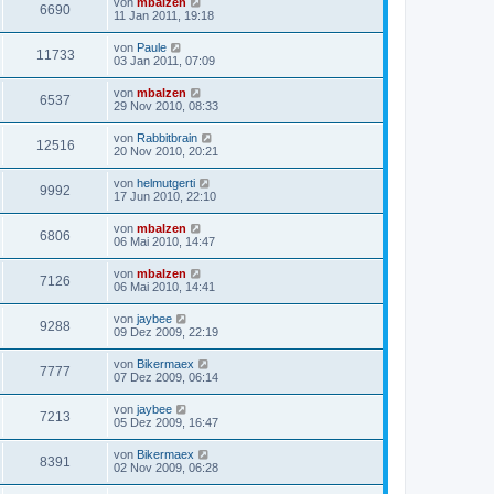
von
mbalzen
6690
11 Jan 2011, 19:18
von
Paule
11733
03 Jan 2011, 07:09
von
mbalzen
6537
29 Nov 2010, 08:33
von
Rabbitbrain
12516
20 Nov 2010, 20:21
von
helmutgerti
9992
17 Jun 2010, 22:10
von
mbalzen
6806
06 Mai 2010, 14:47
von
mbalzen
7126
06 Mai 2010, 14:41
von
jaybee
9288
09 Dez 2009, 22:19
von
Bikermaex
7777
07 Dez 2009, 06:14
von
jaybee
7213
05 Dez 2009, 16:47
von
Bikermaex
8391
02 Nov 2009, 06:28