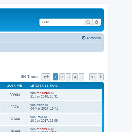
Suche
Erweiterte Suche
Anmelden
Seite
1
von
12
1
2
3
4
5
12
Nächste
591 Themen
…
ZUGRIFFE
LETZTER BEITRAG
von
mbalzen
39904
21 Jan 2018, 10:31
von
bibob
9874
04 Mär 2017, 15:41
von
Rolo
37666
10 Jan 2017, 15:08
von
mbalzen
34540