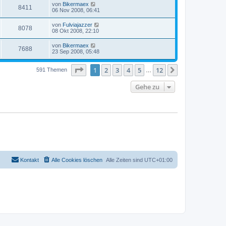
von
Bikermaex
8411
06 Nov 2008, 06:41
von
Fulviajazzer
8078
08 Okt 2008, 22:10
von
Bikermaex
7688
23 Sep 2008, 05:48
Seite
1
von
12
1
2
3
4
5
12
Nächste
591 Themen
…
Gehe zu
Kontakt
Alle Cookies löschen
Alle Zeiten sind
UTC+01:00