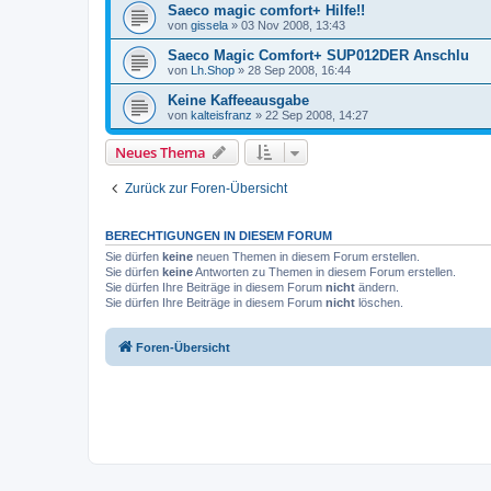
Saeco magic comfort+ Hilfe!!
von
gissela
»
03 Nov 2008, 13:43
Saeco Magic Comfort+ SUP012DER Anschlu
von
Lh.Shop
»
28 Sep 2008, 16:44
Keine Kaffeeausgabe
von
kalteisfranz
»
22 Sep 2008, 14:27
Neues Thema
Zurück zur Foren-Übersicht
BERECHTIGUNGEN IN DIESEM FORUM
Sie dürfen
keine
neuen Themen in diesem Forum erstellen.
Sie dürfen
keine
Antworten zu Themen in diesem Forum erstellen.
Sie dürfen Ihre Beiträge in diesem Forum
nicht
ändern.
Sie dürfen Ihre Beiträge in diesem Forum
nicht
löschen.
Foren-Übersicht