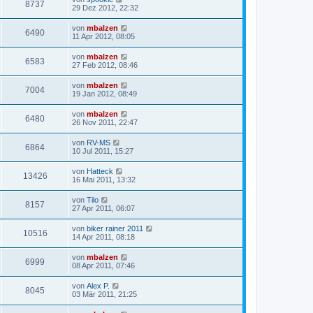
8737
29 Dez 2012, 22:32
von
mbalzen
6490
11 Apr 2012, 08:05
von
mbalzen
6583
27 Feb 2012, 08:46
von
mbalzen
7004
19 Jan 2012, 08:49
von
mbalzen
6480
26 Nov 2011, 22:47
von
RV-MS
6864
10 Jul 2011, 15:27
von
Hatteck
13426
16 Mai 2011, 13:32
von
Tilo
8157
27 Apr 2011, 06:07
von
biker rainer 2011
10516
14 Apr 2011, 08:18
von
mbalzen
6999
08 Apr 2011, 07:46
von
Alex P.
8045
03 Mär 2011, 21:25