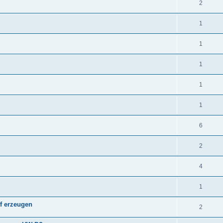
2
1
1
1
1
1
6
2
4
1
f erzeugen
2