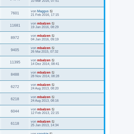
10 Mär 2016, 07:51
von
Maggus
7601
21 Feb 2016, 17:15
von
mbalzen
11681
19 Jan 2016, 08:29
von
mbalzen
8972
04 Jan 2016, 09:19
von
mbalzen
9405
26 Mai 2015, 07:32
von
mbalzen
11395
14 Dez 2014, 08:41
von
mbalzen
8488
28 Nov 2014, 08:28
von
mbalzen
6272
24 Aug 2013, 08:20
von
mbalzen
6218
24 Aug 2013, 08:16
von
mbalzen
6044
12 Feb 2013, 22:15
von
mbalzen
6118
25 Jan 2013, 14:34
von
spookie