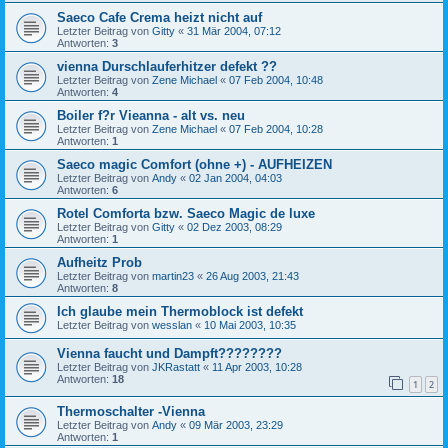
Saeco Cafe Crema heizt nicht auf
Letzter Beitrag von
Gitty
«
31 Mär 2004, 07:12
Antworten:
3
vienna Durschlauferhitzer defekt ??
Letzter Beitrag von
Zene Michael
«
07 Feb 2004, 10:48
Antworten:
4
Boiler f?r Vieanna - alt vs. neu
Letzter Beitrag von
Zene Michael
«
07 Feb 2004, 10:28
Antworten:
1
Saeco magic Comfort (ohne +) - AUFHEIZEN
Letzter Beitrag von
Andy
«
02 Jan 2004, 04:03
Antworten:
6
Rotel Comforta bzw. Saeco Magic de luxe
Letzter Beitrag von
Gitty
«
02 Dez 2003, 08:29
Antworten:
1
Aufheitz Prob
Letzter Beitrag von
martin23
«
26 Aug 2003, 21:43
Antworten:
8
Ich glaube mein Thermoblock ist defekt
Letzter Beitrag von
wesslan
«
10 Mai 2003, 10:35
Vienna faucht und Dampft????????
Letzter Beitrag von
JKRastatt
«
11 Apr 2003, 10:28
Antworten:
18
1
2
Thermoschalter -Vienna
Letzter Beitrag von
Andy
«
09 Mär 2003, 23:29
Antworten:
1