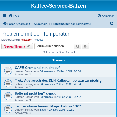
Kaffee-Service-Balzen
FAQ
Anmelden
S
Foren-Übersicht
Allgemein
Probleme mit der Temperatur
u
Probleme mit der Temperatur
c
Moderatoren:
mbalzen
,
moquai
h
Suche
Erweiterte Suche
Neues Thema
e
39 Themen • Seite
1
von
1
Themen
CAFE Crema heizt nicht auf
Letzter Beitrag von
Bikermaex
«
28 Feb 2009, 20:56
Antworten:
1
Trotz Austausch des DLH Kaffeetemperatur zu niedrig
Letzter Beitrag von
Bikermaex
«
28 Feb 2009, 20:54
Antworten:
1
Kaffe ist nicht hei? genug
Letzter Beitrag von
Bikermaex
«
28 Feb 2009, 20:52
Antworten:
3
Temperatursicherung Magic Deluxe 192C
Letzter Beitrag von
Taps
«
27 Nov 2006, 21:31
Antworten:
1