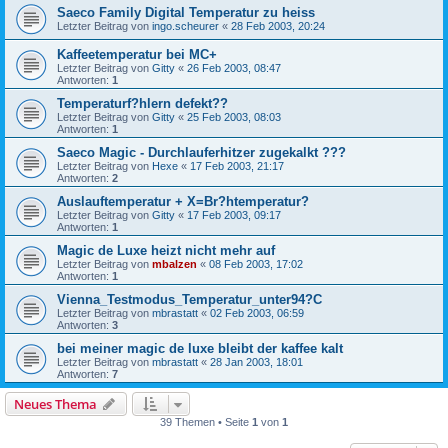
Saeco Family Digital Temperatur zu heiss
Letzter Beitrag von
ingo.scheurer
«
28 Feb 2003, 20:24
Kaffeetemperatur bei MC+
Letzter Beitrag von
Gitty
«
26 Feb 2003, 08:47
Antworten:
1
Temperaturf?hlern defekt??
Letzter Beitrag von
Gitty
«
25 Feb 2003, 08:03
Antworten:
1
Saeco Magic - Durchlauferhitzer zugekalkt ???
Letzter Beitrag von
Hexe
«
17 Feb 2003, 21:17
Antworten:
2
Auslauftemperatur + X=Br?htemperatur?
Letzter Beitrag von
Gitty
«
17 Feb 2003, 09:17
Antworten:
1
Magic de Luxe heizt nicht mehr auf
Letzter Beitrag von
mbalzen
«
08 Feb 2003, 17:02
Antworten:
1
Vienna_Testmodus_Temperatur_unter94?C
Letzter Beitrag von
mbrastatt
«
02 Feb 2003, 06:59
Antworten:
3
bei meiner magic de luxe bleibt der kaffee kalt
Letzter Beitrag von
mbrastatt
«
28 Jan 2003, 18:01
Antworten:
7
Neues Thema
39 Themen • Seite
1
von
1