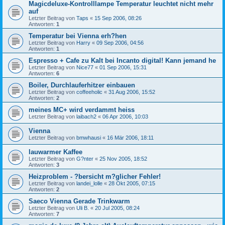
Magicdeluxe-Kontrolllampe Temperatur leuchtet nicht mehr
auf
Letzter Beitrag von
Taps
«
15 Sep 2006, 08:26
Antworten:
1
Temperatur bei Vienna erh?hen
Letzter Beitrag von
Harry
«
09 Sep 2006, 04:56
Antworten:
1
Espresso + Cafe zu Kalt bei Incanto digital! Kann jemand he
Letzter Beitrag von
Nice77
«
01 Sep 2006, 15:31
Antworten:
6
Boiler, Durchlauferhitzer einbauen
Letzter Beitrag von
coffeeholic
«
31 Aug 2006, 15:52
Antworten:
2
meines MC+ wird verdammt heiss
Letzter Beitrag von
laibach2
«
06 Apr 2006, 10:03
Vienna
Letzter Beitrag von
bmwhausi
«
16 Mär 2006, 18:11
lauwarmer Kaffee
Letzter Beitrag von
G?nter
«
25 Nov 2005, 18:52
Antworten:
3
Heizproblem - ?bersicht m?glicher Fehler!
Letzter Beitrag von
landei_lolle
«
28 Okt 2005, 07:15
Antworten:
2
Saeco Vienna Gerade Trinkwarm
Letzter Beitrag von
Uli B.
«
20 Jul 2005, 08:24
Antworten:
7