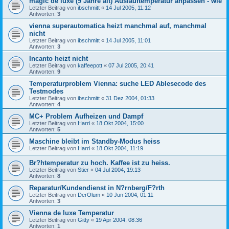
magic de luxe (9 Jahre alt) Auslauftemperatur anpassen - wie
Letzter Beitrag von
ibschmitt
«
14 Jul 2005, 11:12
Antworten:
3
vienna superautomatica heizt manchmal auf, manchmal
nicht
Letzter Beitrag von
ibschmitt
«
14 Jul 2005, 11:01
Antworten:
3
Incanto heizt nicht
Letzter Beitrag von
kaffeepott
«
07 Jul 2005, 20:41
Antworten:
9
Temperaturproblem Vienna: suche LED Ablesecode des
Testmodes
Letzter Beitrag von
ibschmitt
«
31 Dez 2004, 01:33
Antworten:
4
MC+ Problem Aufheizen und Dampf
Letzter Beitrag von
Harri
«
18 Okt 2004, 15:00
Antworten:
5
Maschine bleibt im Standby-Modus heiss
Letzter Beitrag von
Harri
«
18 Okt 2004, 11:19
Br?htemperatur zu hoch. Kaffee ist zu heiss.
Letzter Beitrag von
Stier
«
04 Jul 2004, 19:13
Antworten:
8
Reparatur/Kundendienst in N?rnberg/F?rth
Letzter Beitrag von
DerOlum
«
10 Jun 2004, 01:11
Antworten:
3
Vienna de luxe Temperatur
Letzter Beitrag von
Gitty
«
19 Apr 2004, 08:36
Antworten:
1