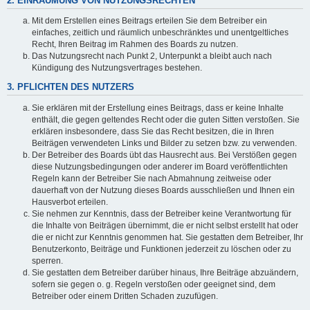
2. EINRÄUMUNG VON NUTZUNGSRECHTEN
Mit dem Erstellen eines Beitrags erteilen Sie dem Betreiber ein
einfaches, zeitlich und räumlich unbeschränktes und unentgeltliches
Recht, Ihren Beitrag im Rahmen des Boards zu nutzen.
Das Nutzungsrecht nach Punkt 2, Unterpunkt a bleibt auch nach
Kündigung des Nutzungsvertrages bestehen.
3. PFLICHTEN DES NUTZERS
Sie erklären mit der Erstellung eines Beitrags, dass er keine Inhalte
enthält, die gegen geltendes Recht oder die guten Sitten verstoßen. Sie
erklären insbesondere, dass Sie das Recht besitzen, die in Ihren
Beiträgen verwendeten Links und Bilder zu setzen bzw. zu verwenden.
Der Betreiber des Boards übt das Hausrecht aus. Bei Verstößen gegen
diese Nutzungsbedingungen oder anderer im Board veröffentlichten
Regeln kann der Betreiber Sie nach Abmahnung zeitweise oder
dauerhaft von der Nutzung dieses Boards ausschließen und Ihnen ein
Hausverbot erteilen.
Sie nehmen zur Kenntnis, dass der Betreiber keine Verantwortung für
die Inhalte von Beiträgen übernimmt, die er nicht selbst erstellt hat oder
die er nicht zur Kenntnis genommen hat. Sie gestatten dem Betreiber, Ihr
Benutzerkonto, Beiträge und Funktionen jederzeit zu löschen oder zu
sperren.
Sie gestatten dem Betreiber darüber hinaus, Ihre Beiträge abzuändern,
sofern sie gegen o. g. Regeln verstoßen oder geeignet sind, dem
Betreiber oder einem Dritten Schaden zuzufügen.