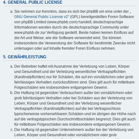
4. GENERAL PUBLIC LICENSE
Sie nehmen zur Kenntnis, dass es sich bei phpBB um eine unter der „
GNU General Public License v2
“ (GPL) bereitgestellten Foren-Software
von phpBB Limited (www.phpbb.com) handelt; deutschsprachige
Informationen werden durch die deutschsprachige Community unter
www.phpbb.de zur Verfügung gestellt. Beide haben keinen Einfluss auf
die Art und Weise, wie die Software verwendet wird. Sie können
insbesondere die Verwendung der Software für bestimmte Zwecke nicht
untersagen oder auf Inhalte fremder Foren Einfluss nehmen.
5. GEWÄHRLEISTUNG
Der Betreiber haftet mit Ausnahme der Verletzung von Leben, Körper
und Gesundheit und der Verletzung wesentlicher Vertragspflichten
(Kardinalpflichten) nur für Schäden, die auf ein vorsätzliches oder grob
fahrlässiges Verhalten zurückzuführen sind. Dies gilt auch für mittelbare
Folgeschäden wie insbesondere entgangenen Gewinn.
Die Haftung ist gegenüber Verbrauchern außer bei vorsätzlichem oder
grob fahrlässigem Verhalten oder bei Schäden aus der Verletzung von
Leben, Körper und Gesundheit und der Verletzung wesentlicher
Vertragspflichten (Kardinalpflichten) auf die bei Vertragsschluss
typischerweise vorhersehbaren Schäden und im übrigen der Höhe nach
auf die vertragstypischen Durchschnittsschäden begrenzt. Dies gilt auch
für mittelbare Folgeschäden wie insbesondere entgangenen Gewinn.
Die Haftung ist gegenüber Unternehmern außer bei der Verletzung von
Leben, Körper und Gesundheit oder vorsätzlichem oder grob