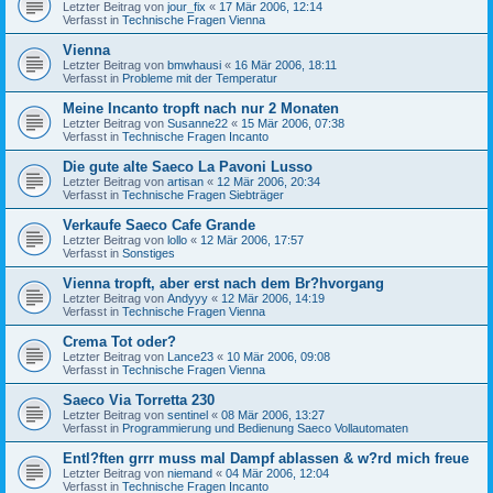
Letzter Beitrag von
jour_fix
«
17 Mär 2006, 12:14
Verfasst in
Technische Fragen Vienna
Vienna
Letzter Beitrag von
bmwhausi
«
16 Mär 2006, 18:11
Verfasst in
Probleme mit der Temperatur
Meine Incanto tropft nach nur 2 Monaten
Letzter Beitrag von
Susanne22
«
15 Mär 2006, 07:38
Verfasst in
Technische Fragen Incanto
Die gute alte Saeco La Pavoni Lusso
Letzter Beitrag von
artisan
«
12 Mär 2006, 20:34
Verfasst in
Technische Fragen Siebträger
Verkaufe Saeco Cafe Grande
Letzter Beitrag von
lollo
«
12 Mär 2006, 17:57
Verfasst in
Sonstiges
Vienna tropft, aber erst nach dem Br?hvorgang
Letzter Beitrag von
Andyyy
«
12 Mär 2006, 14:19
Verfasst in
Technische Fragen Vienna
Crema Tot oder?
Letzter Beitrag von
Lance23
«
10 Mär 2006, 09:08
Verfasst in
Technische Fragen Vienna
Saeco Via Torretta 230
Letzter Beitrag von
sentinel
«
08 Mär 2006, 13:27
Verfasst in
Programmierung und Bedienung Saeco Vollautomaten
Entl?ften grrr muss mal Dampf ablassen & w?rd mich freue
Letzter Beitrag von
niemand
«
04 Mär 2006, 12:04
Verfasst in
Technische Fragen Incanto