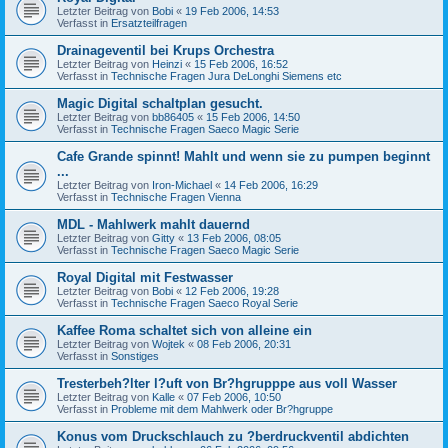
Letzter Beitrag von
Bobi
«
19 Feb 2006, 14:53
Verfasst in
Ersatzteilfragen
Drainageventil bei Krups Orchestra
Letzter Beitrag von
Heinzi
«
15 Feb 2006, 16:52
Verfasst in
Technische Fragen Jura DeLonghi Siemens etc
Magic Digital schaltplan gesucht.
Letzter Beitrag von
bb86405
«
15 Feb 2006, 14:50
Verfasst in
Technische Fragen Saeco Magic Serie
Cafe Grande spinnt! Mahlt und wenn sie zu pumpen beginnt
...
Letzter Beitrag von
Iron-Michael
«
14 Feb 2006, 16:29
Verfasst in
Technische Fragen Vienna
MDL - Mahlwerk mahlt dauernd
Letzter Beitrag von
Gitty
«
13 Feb 2006, 08:05
Verfasst in
Technische Fragen Saeco Magic Serie
Royal Digital mit Festwasser
Letzter Beitrag von
Bobi
«
12 Feb 2006, 19:28
Verfasst in
Technische Fragen Saeco Royal Serie
Kaffee Roma schaltet sich von alleine ein
Letzter Beitrag von
Wojtek
«
08 Feb 2006, 20:31
Verfasst in
Sonstiges
Tresterbeh?lter l?uft von Br?hgrupppe aus voll Wasser
Letzter Beitrag von
Kalle
«
07 Feb 2006, 10:50
Verfasst in
Probleme mit dem Mahlwerk oder Br?hgruppe
Konus vom Druckschlauch zu ?berdruckventil abdichten