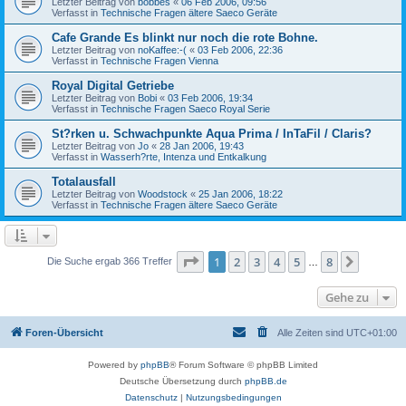
Letzter Beitrag von
bobbes
«
06 Feb 2006, 09:56
Verfasst in
Technische Fragen ältere Saeco Geräte
Cafe Grande Es blinkt nur noch die rote Bohne.
Letzter Beitrag von
noKaffee:-(
«
03 Feb 2006, 22:36
Verfasst in
Technische Fragen Vienna
Royal Digital Getriebe
Letzter Beitrag von
Bobi
«
03 Feb 2006, 19:34
Verfasst in
Technische Fragen Saeco Royal Serie
St?rken u. Schwachpunkte Aqua Prima / InTaFil / Claris?
Letzter Beitrag von
Jo
«
28 Jan 2006, 19:43
Verfasst in
Wasserh?rte, Intenza und Entkalkung
Totalausfall
Letzter Beitrag von
Woodstock
«
25 Jan 2006, 18:22
Verfasst in
Technische Fragen ältere Saeco Geräte
Seite
1
von
8
1
2
3
4
5
8
Nächst
Die Suche ergab 366 Treffer
…
Gehe zu
Foren-Übersicht
Alle Zeiten sind
UTC+01:00
Powered by
phpBB
® Forum Software © phpBB Limited
Deutsche Übersetzung durch
phpBB.de
Datenschutz
|
Nutzungsbedingungen