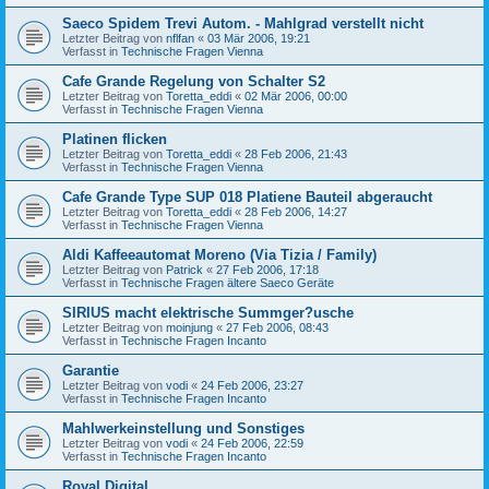
Saeco Spidem Trevi Autom. - Mahlgrad verstellt nicht
Letzter Beitrag von
nflfan
«
03 Mär 2006, 19:21
Verfasst in
Technische Fragen Vienna
Cafe Grande Regelung von Schalter S2
Letzter Beitrag von
Toretta_eddi
«
02 Mär 2006, 00:00
Verfasst in
Technische Fragen Vienna
Platinen flicken
Letzter Beitrag von
Toretta_eddi
«
28 Feb 2006, 21:43
Verfasst in
Technische Fragen Vienna
Cafe Grande Type SUP 018 Platiene Bauteil abgeraucht
Letzter Beitrag von
Toretta_eddi
«
28 Feb 2006, 14:27
Verfasst in
Technische Fragen Vienna
Aldi Kaffeeautomat Moreno (Via Tizia / Family)
Letzter Beitrag von
Patrick
«
27 Feb 2006, 17:18
Verfasst in
Technische Fragen ältere Saeco Geräte
SIRIUS macht elektrische Summger?usche
Letzter Beitrag von
moinjung
«
27 Feb 2006, 08:43
Verfasst in
Technische Fragen Incanto
Garantie
Letzter Beitrag von
vodi
«
24 Feb 2006, 23:27
Verfasst in
Technische Fragen Incanto
Mahlwerkeinstellung und Sonstiges
Letzter Beitrag von
vodi
«
24 Feb 2006, 22:59
Verfasst in
Technische Fragen Incanto
Royal Digital