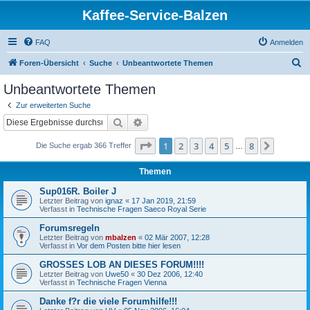
Kaffee-Service-Balzen
FAQ
Anmelden
S
Foren-Übersicht
Suche
Unbeantwortete Themen
u
Unbeantwortete Themen
c
Zur erweiterten Suche
h
Suche
Erweiterte Suche
e
Seite
1
von
8
1
2
3
4
5
8
Nächst
Die Suche ergab 366 Treffer
…
Themen
Sup016R. Boiler J
Letzter Beitrag von
ignaz
«
17 Jan 2019, 21:59
Verfasst in
Technische Fragen Saeco Royal Serie
Forumsregeln
Letzter Beitrag von
mbalzen
«
02 Mär 2007, 12:28
Verfasst in
Vor dem Posten bitte hier lesen
GROSSES LOB AN DIESES FORUM!!!!
Letzter Beitrag von
Uwe50
«
30 Dez 2006, 12:40
Verfasst in
Technische Fragen Vienna
Danke f?r die viele Forumhilfe!!!