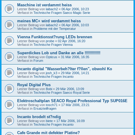
Maschine ist verdammt heiss
Letzter Beitrag von
laibach2
«
06 Apr 2006, 10:23
Verfasst in
Technische Fragen Saeco Magic Serie
meines MC+ wird verdammt heiss
Letzter Beitrag von
laibach2
«
06 Apr 2006, 10:03
Verfasst in
Probleme mit der Temperatur
Vienna Funktionsst?rung LEDs brennen
Letzter Beitrag von
probe
«
02 Apr 2006, 16:20
Verfasst in
Technische Fragen Vienna
Superdickes Lob und Danke an alle !!!!!!!!!!!!!
Letzter Beitrag von
Opticus
«
31 Mär 2006, 16:35
Verfasst in
Forum
Incanto digital "Wasserbeh?lter f?llen", obwohl Ko
Letzter Beitrag von
josh_k3
«
29 Mär 2006, 14:21
Verfasst in
Technische Fragen Incanto
Royal Digital Plus
Letzter Beitrag von
Bobi
«
29 Mär 2006, 13:09
Verfasst in
Technische Fragen Saeco Royal Serie
Elektroschaltplan SEACO Royal Professional Typ SUP016E
Letzter Beitrag von
tosch71
«
17 Mär 2006, 23:21
Verfasst in
Ersatzteilfragen
Incanto brodelt st?ndig
Letzter Beitrag von
biete
«
17 Mär 2006, 16:09
Verfasst in
Technische Fragen Incanto
Cafe Grande mit defekter Platine?