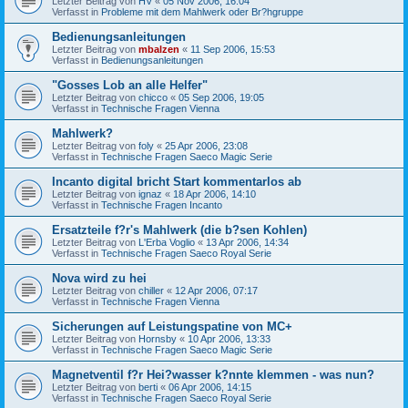
Letzter Beitrag von
HV
«
05 Nov 2006, 16:04
Verfasst in
Probleme mit dem Mahlwerk oder Br?hgruppe
Bedienungsanleitungen
Letzter Beitrag von
mbalzen
«
11 Sep 2006, 15:53
Verfasst in
Bedienungsanleitungen
"Gosses Lob an alle Helfer"
Letzter Beitrag von
chicco
«
05 Sep 2006, 19:05
Verfasst in
Technische Fragen Vienna
Mahlwerk?
Letzter Beitrag von
foly
«
25 Apr 2006, 23:08
Verfasst in
Technische Fragen Saeco Magic Serie
Incanto digital bricht Start kommentarlos ab
Letzter Beitrag von
ignaz
«
18 Apr 2006, 14:10
Verfasst in
Technische Fragen Incanto
Ersatzteile f?r's Mahlwerk (die b?sen Kohlen)
Letzter Beitrag von
L'Erba Voglio
«
13 Apr 2006, 14:34
Verfasst in
Technische Fragen Saeco Royal Serie
Nova wird zu hei
Letzter Beitrag von
chiller
«
12 Apr 2006, 07:17
Verfasst in
Technische Fragen Vienna
Sicherungen auf Leistungspatine von MC+
Letzter Beitrag von
Hornsby
«
10 Apr 2006, 13:33
Verfasst in
Technische Fragen Saeco Magic Serie
Magnetventil f?r Hei?wasser k?nnte klemmen - was nun?
Letzter Beitrag von
berti
«
06 Apr 2006, 14:15
Verfasst in
Technische Fragen Saeco Royal Serie