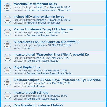
Maschine ist verdammt heiss
Letzter Beitrag von
laibach2
«
06 Apr 2006, 10:23
Verfasst in
Technische Fragen Saeco Magic Serie
meines MC+ wird verdammt heiss
Letzter Beitrag von
laibach2
«
06 Apr 2006, 10:03
Verfasst in
Probleme mit der Temperatur
Vienna Funktionsst?rung LEDs brennen
Letzter Beitrag von
probe
«
02 Apr 2006, 16:20
Verfasst in
Technische Fragen Vienna
Superdickes Lob und Danke an alle !!!!!!!!!!!!!
Letzter Beitrag von
Opticus
«
31 Mär 2006, 16:35
Verfasst in
Forum
Incanto digital "Wasserbeh?lter f?llen", obwohl Ko
Letzter Beitrag von
josh_k3
«
29 Mär 2006, 14:21
Verfasst in
Technische Fragen Incanto
Royal Digital Plus
Letzter Beitrag von
Bobi
«
29 Mär 2006, 13:09
Verfasst in
Technische Fragen Saeco Royal Serie
Elektroschaltplan SEACO Royal Professional Typ SUP016E
Letzter Beitrag von
tosch71
«
17 Mär 2006, 23:21
Verfasst in
Ersatzteilfragen
Incanto brodelt st?ndig
Letzter Beitrag von
biete
«
17 Mär 2006, 16:09
Verfasst in
Technische Fragen Incanto
Cafe Grande mit defekter Platine?