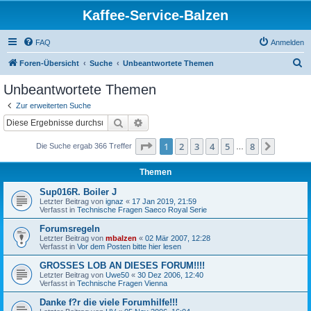
Kaffee-Service-Balzen
FAQ
Anmelden
S
Foren-Übersicht
Suche
Unbeantwortete Themen
u
Unbeantwortete Themen
c
Zur erweiterten Suche
h
Suche
Erweiterte Suche
e
Seite
1
von
8
1
2
3
4
5
8
Nächst
Die Suche ergab 366 Treffer
…
Themen
Sup016R. Boiler J
Letzter Beitrag von
ignaz
«
17 Jan 2019, 21:59
Verfasst in
Technische Fragen Saeco Royal Serie
Forumsregeln
Letzter Beitrag von
mbalzen
«
02 Mär 2007, 12:28
Verfasst in
Vor dem Posten bitte hier lesen
GROSSES LOB AN DIESES FORUM!!!!
Letzter Beitrag von
Uwe50
«
30 Dez 2006, 12:40
Verfasst in
Technische Fragen Vienna
Danke f?r die viele Forumhilfe!!!