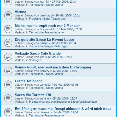
Letzter Beitrag von
jour_fix
«
17 Mär 2006, 12:14
Verfasst in
Technische Fragen Vienna
Vienna
Letzter Beitrag von
bmwhausi
«
16 Mär 2006, 18:11
Verfasst in
Probleme mit der Temperatur
Meine Incanto tropft nach nur 2 Monaten
Letzter Beitrag von
Susanne22
«
15 Mär 2006, 07:38
Verfasst in
Technische Fragen Incanto
Die gute alte Saeco La Pavoni Lusso
Letzter Beitrag von
artisan
«
12 Mär 2006, 20:34
Verfasst in
Technische Fragen Siebträger
Verkaufe Saeco Cafe Grande
Letzter Beitrag von
lollo
«
12 Mär 2006, 17:57
Verfasst in
Sonstiges
Vienna tropft, aber erst nach dem Br?hvorgang
Letzter Beitrag von
Andyyy
«
12 Mär 2006, 14:19
Verfasst in
Technische Fragen Vienna
Crema Tot oder?
Letzter Beitrag von
Lance23
«
10 Mär 2006, 09:08
Verfasst in
Technische Fragen Vienna
Saeco Via Torretta 230
Letzter Beitrag von
sentinel
«
08 Mär 2006, 13:27
Verfasst in
Programmierung und Bedienung Saeco Vollautomaten
Entl?ften grrr muss mal Dampf ablassen & w?rd mich freue
Letzter Beitrag von
niemand
«
04 Mär 2006, 12:04
Verfasst in
Technische Fragen Incanto