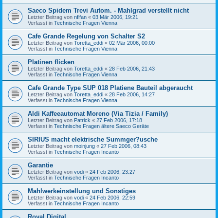
Saeco Spidem Trevi Autom. - Mahlgrad verstellt nicht
Letzter Beitrag von
nflfan
«
03 Mär 2006, 19:21
Verfasst in
Technische Fragen Vienna
Cafe Grande Regelung von Schalter S2
Letzter Beitrag von
Toretta_eddi
«
02 Mär 2006, 00:00
Verfasst in
Technische Fragen Vienna
Platinen flicken
Letzter Beitrag von
Toretta_eddi
«
28 Feb 2006, 21:43
Verfasst in
Technische Fragen Vienna
Cafe Grande Type SUP 018 Platiene Bauteil abgeraucht
Letzter Beitrag von
Toretta_eddi
«
28 Feb 2006, 14:27
Verfasst in
Technische Fragen Vienna
Aldi Kaffeeautomat Moreno (Via Tizia / Family)
Letzter Beitrag von
Patrick
«
27 Feb 2006, 17:18
Verfasst in
Technische Fragen ältere Saeco Geräte
SIRIUS macht elektrische Summger?usche
Letzter Beitrag von
moinjung
«
27 Feb 2006, 08:43
Verfasst in
Technische Fragen Incanto
Garantie
Letzter Beitrag von
vodi
«
24 Feb 2006, 23:27
Verfasst in
Technische Fragen Incanto
Mahlwerkeinstellung und Sonstiges
Letzter Beitrag von
vodi
«
24 Feb 2006, 22:59
Verfasst in
Technische Fragen Incanto
Royal Digital