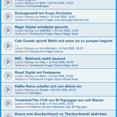
Letzter Beitrag von
Bobi
«
19 Feb 2006, 14:53
Verfasst in
Ersatzteilfragen
Drainageventil bei Krups Orchestra
Letzter Beitrag von
Heinzi
«
15 Feb 2006, 16:52
Verfasst in
Technische Fragen Jura DeLonghi Siemens etc
Magic Digital schaltplan gesucht.
Letzter Beitrag von
bb86405
«
15 Feb 2006, 14:50
Verfasst in
Technische Fragen Saeco Magic Serie
Cafe Grande spinnt! Mahlt und wenn sie zu pumpen beginnt
...
Letzter Beitrag von
Iron-Michael
«
14 Feb 2006, 16:29
Verfasst in
Technische Fragen Vienna
MDL - Mahlwerk mahlt dauernd
Letzter Beitrag von
Gitty
«
13 Feb 2006, 08:05
Verfasst in
Technische Fragen Saeco Magic Serie
Royal Digital mit Festwasser
Letzter Beitrag von
Bobi
«
12 Feb 2006, 19:28
Verfasst in
Technische Fragen Saeco Royal Serie
Kaffee Roma schaltet sich von alleine ein
Letzter Beitrag von
Wojtek
«
08 Feb 2006, 20:31
Verfasst in
Sonstiges
Tresterbeh?lter l?uft von Br?hgrupppe aus voll Wasser
Letzter Beitrag von
Kalle
«
07 Feb 2006, 10:50
Verfasst in
Probleme mit dem Mahlwerk oder Br?hgruppe
Konus vom Druckschlauch zu ?berdruckventil abdichten