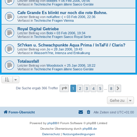
Letzter Beitrag von
bobbes
«
06 Feb 2006, 09:56
Verfasst in
Technische Fragen ältere Saeco Geräte
Cafe Grande Es blinkt nur noch die rote Bohne.
Letzter Beitrag von
noKaffee:-(
«
03 Feb 2006, 22:36
Verfasst in
Technische Fragen Vienna
Royal Digital Getriebe
Letzter Beitrag von
Bobi
«
03 Feb 2006, 19:34
Verfasst in
Technische Fragen Saeco Royal Serie
St?rken u. Schwachpunkte Aqua Prima / InTaFil / Claris?
Letzter Beitrag von
Jo
«
28 Jan 2006, 19:43
Verfasst in
Wasserh?rte, Intenza und Entkalkung
Totalausfall
Letzter Beitrag von
Woodstock
«
25 Jan 2006, 18:22
Verfasst in
Technische Fragen ältere Saeco Geräte
Seite
1
von
8
1
2
3
4
5
8
Nächst
Die Suche ergab 366 Treffer
…
Gehe zu
Foren-Übersicht
Alle Zeiten sind
UTC+01:00
Powered by
phpBB
® Forum Software © phpBB Limited
Deutsche Übersetzung durch
phpBB.de
Datenschutz
|
Nutzungsbedingungen