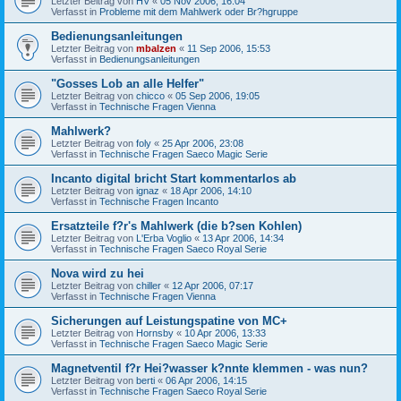
Letzter Beitrag von
HV
«
05 Nov 2006, 16:04
Verfasst in
Probleme mit dem Mahlwerk oder Br?hgruppe
Bedienungsanleitungen
Letzter Beitrag von
mbalzen
«
11 Sep 2006, 15:53
Verfasst in
Bedienungsanleitungen
"Gosses Lob an alle Helfer"
Letzter Beitrag von
chicco
«
05 Sep 2006, 19:05
Verfasst in
Technische Fragen Vienna
Mahlwerk?
Letzter Beitrag von
foly
«
25 Apr 2006, 23:08
Verfasst in
Technische Fragen Saeco Magic Serie
Incanto digital bricht Start kommentarlos ab
Letzter Beitrag von
ignaz
«
18 Apr 2006, 14:10
Verfasst in
Technische Fragen Incanto
Ersatzteile f?r's Mahlwerk (die b?sen Kohlen)
Letzter Beitrag von
L'Erba Voglio
«
13 Apr 2006, 14:34
Verfasst in
Technische Fragen Saeco Royal Serie
Nova wird zu hei
Letzter Beitrag von
chiller
«
12 Apr 2006, 07:17
Verfasst in
Technische Fragen Vienna
Sicherungen auf Leistungspatine von MC+
Letzter Beitrag von
Hornsby
«
10 Apr 2006, 13:33
Verfasst in
Technische Fragen Saeco Magic Serie
Magnetventil f?r Hei?wasser k?nnte klemmen - was nun?
Letzter Beitrag von
berti
«
06 Apr 2006, 14:15
Verfasst in
Technische Fragen Saeco Royal Serie