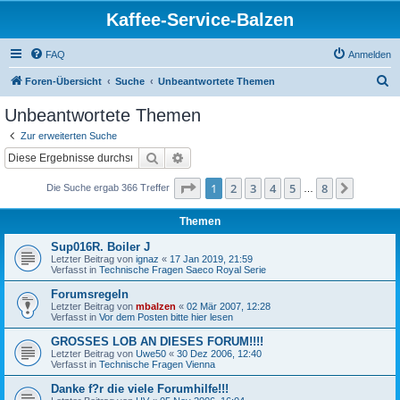
Kaffee-Service-Balzen
FAQ
Anmelden
S
Foren-Übersicht
Suche
Unbeantwortete Themen
u
Unbeantwortete Themen
c
Zur erweiterten Suche
h
Suche
Erweiterte Suche
e
Seite
1
von
8
1
2
3
4
5
8
Nächst
Die Suche ergab 366 Treffer
…
Themen
Sup016R. Boiler J
Letzter Beitrag von
ignaz
«
17 Jan 2019, 21:59
Verfasst in
Technische Fragen Saeco Royal Serie
Forumsregeln
Letzter Beitrag von
mbalzen
«
02 Mär 2007, 12:28
Verfasst in
Vor dem Posten bitte hier lesen
GROSSES LOB AN DIESES FORUM!!!!
Letzter Beitrag von
Uwe50
«
30 Dez 2006, 12:40
Verfasst in
Technische Fragen Vienna
Danke f?r die viele Forumhilfe!!!