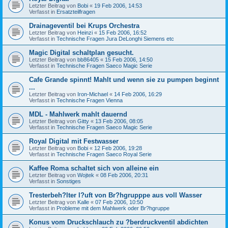
Letzter Beitrag von
Bobi
«
19 Feb 2006, 14:53
Verfasst in
Ersatzteilfragen
Drainageventil bei Krups Orchestra
Letzter Beitrag von
Heinzi
«
15 Feb 2006, 16:52
Verfasst in
Technische Fragen Jura DeLonghi Siemens etc
Magic Digital schaltplan gesucht.
Letzter Beitrag von
bb86405
«
15 Feb 2006, 14:50
Verfasst in
Technische Fragen Saeco Magic Serie
Cafe Grande spinnt! Mahlt und wenn sie zu pumpen beginnt
...
Letzter Beitrag von
Iron-Michael
«
14 Feb 2006, 16:29
Verfasst in
Technische Fragen Vienna
MDL - Mahlwerk mahlt dauernd
Letzter Beitrag von
Gitty
«
13 Feb 2006, 08:05
Verfasst in
Technische Fragen Saeco Magic Serie
Royal Digital mit Festwasser
Letzter Beitrag von
Bobi
«
12 Feb 2006, 19:28
Verfasst in
Technische Fragen Saeco Royal Serie
Kaffee Roma schaltet sich von alleine ein
Letzter Beitrag von
Wojtek
«
08 Feb 2006, 20:31
Verfasst in
Sonstiges
Tresterbeh?lter l?uft von Br?hgrupppe aus voll Wasser
Letzter Beitrag von
Kalle
«
07 Feb 2006, 10:50
Verfasst in
Probleme mit dem Mahlwerk oder Br?hgruppe
Konus vom Druckschlauch zu ?berdruckventil abdichten