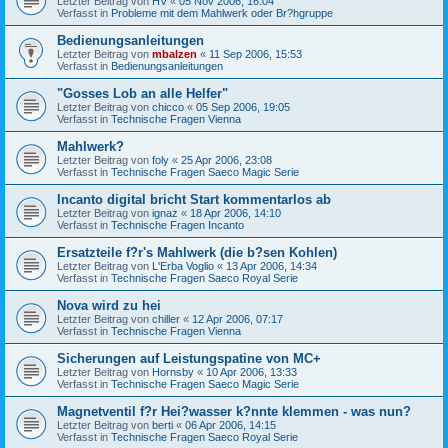
Letzter Beitrag von
HV
«
05 Nov 2006, 16:04
Verfasst in
Probleme mit dem Mahlwerk oder Br?hgruppe
Bedienungsanleitungen
Letzter Beitrag von
mbalzen
«
11 Sep 2006, 15:53
Verfasst in
Bedienungsanleitungen
"Gosses Lob an alle Helfer"
Letzter Beitrag von
chicco
«
05 Sep 2006, 19:05
Verfasst in
Technische Fragen Vienna
Mahlwerk?
Letzter Beitrag von
foly
«
25 Apr 2006, 23:08
Verfasst in
Technische Fragen Saeco Magic Serie
Incanto digital bricht Start kommentarlos ab
Letzter Beitrag von
ignaz
«
18 Apr 2006, 14:10
Verfasst in
Technische Fragen Incanto
Ersatzteile f?r's Mahlwerk (die b?sen Kohlen)
Letzter Beitrag von
L'Erba Voglio
«
13 Apr 2006, 14:34
Verfasst in
Technische Fragen Saeco Royal Serie
Nova wird zu hei
Letzter Beitrag von
chiller
«
12 Apr 2006, 07:17
Verfasst in
Technische Fragen Vienna
Sicherungen auf Leistungspatine von MC+
Letzter Beitrag von
Hornsby
«
10 Apr 2006, 13:33
Verfasst in
Technische Fragen Saeco Magic Serie
Magnetventil f?r Hei?wasser k?nnte klemmen - was nun?
Letzter Beitrag von
berti
«
06 Apr 2006, 14:15
Verfasst in
Technische Fragen Saeco Royal Serie