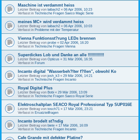
Maschine ist verdammt heiss
Letzter Beitrag von
laibach2
«
06 Apr 2006, 10:23
Verfasst in
Technische Fragen Saeco Magic Serie
meines MC+ wird verdammt heiss
Letzter Beitrag von
laibach2
«
06 Apr 2006, 10:03
Verfasst in
Probleme mit der Temperatur
Vienna Funktionsst?rung LEDs brennen
Letzter Beitrag von
probe
«
02 Apr 2006, 16:20
Verfasst in
Technische Fragen Vienna
Superdickes Lob und Danke an alle !!!!!!!!!!!!!
Letzter Beitrag von
Opticus
«
31 Mär 2006, 16:35
Verfasst in
Forum
Incanto digital "Wasserbeh?lter f?llen", obwohl Ko
Letzter Beitrag von
josh_k3
«
29 Mär 2006, 14:21
Verfasst in
Technische Fragen Incanto
Royal Digital Plus
Letzter Beitrag von
Bobi
«
29 Mär 2006, 13:09
Verfasst in
Technische Fragen Saeco Royal Serie
Elektroschaltplan SEACO Royal Professional Typ SUP016E
Letzter Beitrag von
tosch71
«
17 Mär 2006, 23:21
Verfasst in
Ersatzteilfragen
Incanto brodelt st?ndig
Letzter Beitrag von
biete
«
17 Mär 2006, 16:09
Verfasst in
Technische Fragen Incanto
Cafe Grande mit defekter Platine?