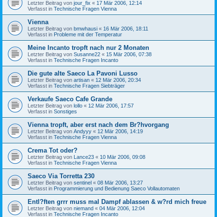
Letzter Beitrag von
jour_fix
«
17 Mär 2006, 12:14
Verfasst in
Technische Fragen Vienna
Vienna
Letzter Beitrag von
bmwhausi
«
16 Mär 2006, 18:11
Verfasst in
Probleme mit der Temperatur
Meine Incanto tropft nach nur 2 Monaten
Letzter Beitrag von
Susanne22
«
15 Mär 2006, 07:38
Verfasst in
Technische Fragen Incanto
Die gute alte Saeco La Pavoni Lusso
Letzter Beitrag von
artisan
«
12 Mär 2006, 20:34
Verfasst in
Technische Fragen Siebträger
Verkaufe Saeco Cafe Grande
Letzter Beitrag von
lollo
«
12 Mär 2006, 17:57
Verfasst in
Sonstiges
Vienna tropft, aber erst nach dem Br?hvorgang
Letzter Beitrag von
Andyyy
«
12 Mär 2006, 14:19
Verfasst in
Technische Fragen Vienna
Crema Tot oder?
Letzter Beitrag von
Lance23
«
10 Mär 2006, 09:08
Verfasst in
Technische Fragen Vienna
Saeco Via Torretta 230
Letzter Beitrag von
sentinel
«
08 Mär 2006, 13:27
Verfasst in
Programmierung und Bedienung Saeco Vollautomaten
Entl?ften grrr muss mal Dampf ablassen & w?rd mich freue
Letzter Beitrag von
niemand
«
04 Mär 2006, 12:04
Verfasst in
Technische Fragen Incanto