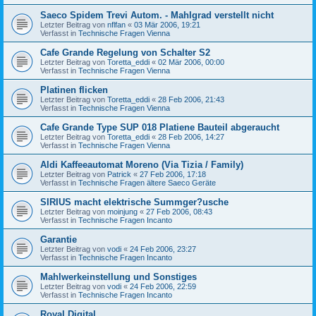
Saeco Spidem Trevi Autom. - Mahlgrad verstellt nicht
Letzter Beitrag von
nflfan
«
03 Mär 2006, 19:21
Verfasst in
Technische Fragen Vienna
Cafe Grande Regelung von Schalter S2
Letzter Beitrag von
Toretta_eddi
«
02 Mär 2006, 00:00
Verfasst in
Technische Fragen Vienna
Platinen flicken
Letzter Beitrag von
Toretta_eddi
«
28 Feb 2006, 21:43
Verfasst in
Technische Fragen Vienna
Cafe Grande Type SUP 018 Platiene Bauteil abgeraucht
Letzter Beitrag von
Toretta_eddi
«
28 Feb 2006, 14:27
Verfasst in
Technische Fragen Vienna
Aldi Kaffeeautomat Moreno (Via Tizia / Family)
Letzter Beitrag von
Patrick
«
27 Feb 2006, 17:18
Verfasst in
Technische Fragen ältere Saeco Geräte
SIRIUS macht elektrische Summger?usche
Letzter Beitrag von
moinjung
«
27 Feb 2006, 08:43
Verfasst in
Technische Fragen Incanto
Garantie
Letzter Beitrag von
vodi
«
24 Feb 2006, 23:27
Verfasst in
Technische Fragen Incanto
Mahlwerkeinstellung und Sonstiges
Letzter Beitrag von
vodi
«
24 Feb 2006, 22:59
Verfasst in
Technische Fragen Incanto
Royal Digital