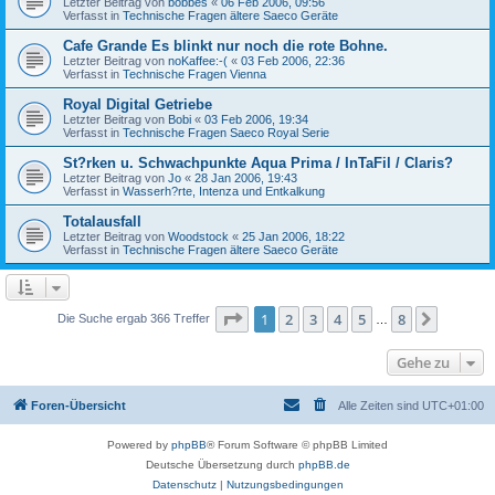
Letzter Beitrag von
bobbes
«
06 Feb 2006, 09:56
Verfasst in
Technische Fragen ältere Saeco Geräte
Cafe Grande Es blinkt nur noch die rote Bohne.
Letzter Beitrag von
noKaffee:-(
«
03 Feb 2006, 22:36
Verfasst in
Technische Fragen Vienna
Royal Digital Getriebe
Letzter Beitrag von
Bobi
«
03 Feb 2006, 19:34
Verfasst in
Technische Fragen Saeco Royal Serie
St?rken u. Schwachpunkte Aqua Prima / InTaFil / Claris?
Letzter Beitrag von
Jo
«
28 Jan 2006, 19:43
Verfasst in
Wasserh?rte, Intenza und Entkalkung
Totalausfall
Letzter Beitrag von
Woodstock
«
25 Jan 2006, 18:22
Verfasst in
Technische Fragen ältere Saeco Geräte
Seite
1
von
8
1
2
3
4
5
8
Nächst
Die Suche ergab 366 Treffer
…
Gehe zu
Foren-Übersicht
Alle Zeiten sind
UTC+01:00
Powered by
phpBB
® Forum Software © phpBB Limited
Deutsche Übersetzung durch
phpBB.de
Datenschutz
|
Nutzungsbedingungen