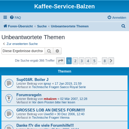
Kaffee-Service-Balzen
FAQ
Anmelden
S
Foren-Übersicht
Suche
Unbeantwortete Themen
u
Unbeantwortete Themen
c
Zur erweiterten Suche
h
Suche
Erweiterte Suche
e
Seite
1
von
8
1
2
3
4
5
8
Nächst
Die Suche ergab 366 Treffer
…
Themen
Sup016R. Boiler J
Letzter Beitrag von
ignaz
«
17 Jan 2019, 21:59
Verfasst in
Technische Fragen Saeco Royal Serie
Forumsregeln
Letzter Beitrag von
mbalzen
«
02 Mär 2007, 12:28
Verfasst in
Vor dem Posten bitte hier lesen
GROSSES LOB AN DIESES FORUM!!!!
Letzter Beitrag von
Uwe50
«
30 Dez 2006, 12:40
Verfasst in
Technische Fragen Vienna
Danke f?r die viele Forumhilfe!!!