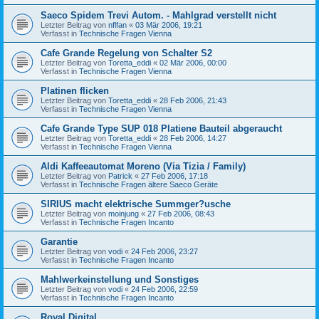
Saeco Spidem Trevi Autom. - Mahlgrad verstellt nicht
Letzter Beitrag von
nflfan
«
03 Mär 2006, 19:21
Verfasst in
Technische Fragen Vienna
Cafe Grande Regelung von Schalter S2
Letzter Beitrag von
Toretta_eddi
«
02 Mär 2006, 00:00
Verfasst in
Technische Fragen Vienna
Platinen flicken
Letzter Beitrag von
Toretta_eddi
«
28 Feb 2006, 21:43
Verfasst in
Technische Fragen Vienna
Cafe Grande Type SUP 018 Platiene Bauteil abgeraucht
Letzter Beitrag von
Toretta_eddi
«
28 Feb 2006, 14:27
Verfasst in
Technische Fragen Vienna
Aldi Kaffeeautomat Moreno (Via Tizia / Family)
Letzter Beitrag von
Patrick
«
27 Feb 2006, 17:18
Verfasst in
Technische Fragen ältere Saeco Geräte
SIRIUS macht elektrische Summger?usche
Letzter Beitrag von
moinjung
«
27 Feb 2006, 08:43
Verfasst in
Technische Fragen Incanto
Garantie
Letzter Beitrag von
vodi
«
24 Feb 2006, 23:27
Verfasst in
Technische Fragen Incanto
Mahlwerkeinstellung und Sonstiges
Letzter Beitrag von
vodi
«
24 Feb 2006, 22:59
Verfasst in
Technische Fragen Incanto
Royal Digital