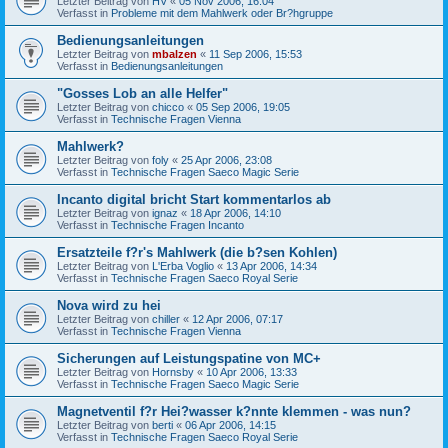
Letzter Beitrag von
HV
«
05 Nov 2006, 16:04
Verfasst in
Probleme mit dem Mahlwerk oder Br?hgruppe
Bedienungsanleitungen
Letzter Beitrag von
mbalzen
«
11 Sep 2006, 15:53
Verfasst in
Bedienungsanleitungen
"Gosses Lob an alle Helfer"
Letzter Beitrag von
chicco
«
05 Sep 2006, 19:05
Verfasst in
Technische Fragen Vienna
Mahlwerk?
Letzter Beitrag von
foly
«
25 Apr 2006, 23:08
Verfasst in
Technische Fragen Saeco Magic Serie
Incanto digital bricht Start kommentarlos ab
Letzter Beitrag von
ignaz
«
18 Apr 2006, 14:10
Verfasst in
Technische Fragen Incanto
Ersatzteile f?r's Mahlwerk (die b?sen Kohlen)
Letzter Beitrag von
L'Erba Voglio
«
13 Apr 2006, 14:34
Verfasst in
Technische Fragen Saeco Royal Serie
Nova wird zu hei
Letzter Beitrag von
chiller
«
12 Apr 2006, 07:17
Verfasst in
Technische Fragen Vienna
Sicherungen auf Leistungspatine von MC+
Letzter Beitrag von
Hornsby
«
10 Apr 2006, 13:33
Verfasst in
Technische Fragen Saeco Magic Serie
Magnetventil f?r Hei?wasser k?nnte klemmen - was nun?
Letzter Beitrag von
berti
«
06 Apr 2006, 14:15
Verfasst in
Technische Fragen Saeco Royal Serie