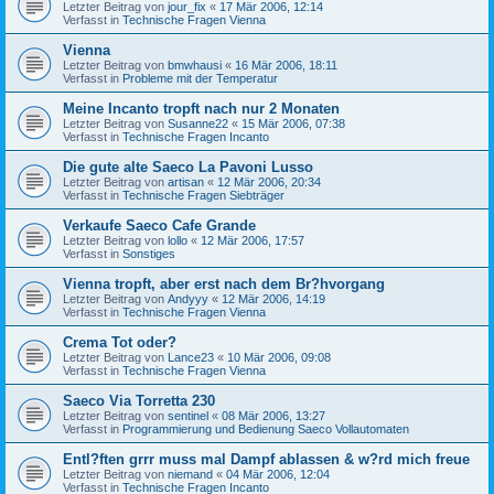
Letzter Beitrag von
jour_fix
«
17 Mär 2006, 12:14
Verfasst in
Technische Fragen Vienna
Vienna
Letzter Beitrag von
bmwhausi
«
16 Mär 2006, 18:11
Verfasst in
Probleme mit der Temperatur
Meine Incanto tropft nach nur 2 Monaten
Letzter Beitrag von
Susanne22
«
15 Mär 2006, 07:38
Verfasst in
Technische Fragen Incanto
Die gute alte Saeco La Pavoni Lusso
Letzter Beitrag von
artisan
«
12 Mär 2006, 20:34
Verfasst in
Technische Fragen Siebträger
Verkaufe Saeco Cafe Grande
Letzter Beitrag von
lollo
«
12 Mär 2006, 17:57
Verfasst in
Sonstiges
Vienna tropft, aber erst nach dem Br?hvorgang
Letzter Beitrag von
Andyyy
«
12 Mär 2006, 14:19
Verfasst in
Technische Fragen Vienna
Crema Tot oder?
Letzter Beitrag von
Lance23
«
10 Mär 2006, 09:08
Verfasst in
Technische Fragen Vienna
Saeco Via Torretta 230
Letzter Beitrag von
sentinel
«
08 Mär 2006, 13:27
Verfasst in
Programmierung und Bedienung Saeco Vollautomaten
Entl?ften grrr muss mal Dampf ablassen & w?rd mich freue
Letzter Beitrag von
niemand
«
04 Mär 2006, 12:04
Verfasst in
Technische Fragen Incanto