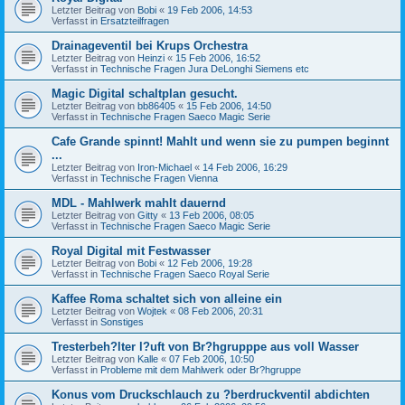
Letzter Beitrag von
Bobi
«
19 Feb 2006, 14:53
Verfasst in
Ersatzteilfragen
Drainageventil bei Krups Orchestra
Letzter Beitrag von
Heinzi
«
15 Feb 2006, 16:52
Verfasst in
Technische Fragen Jura DeLonghi Siemens etc
Magic Digital schaltplan gesucht.
Letzter Beitrag von
bb86405
«
15 Feb 2006, 14:50
Verfasst in
Technische Fragen Saeco Magic Serie
Cafe Grande spinnt! Mahlt und wenn sie zu pumpen beginnt
...
Letzter Beitrag von
Iron-Michael
«
14 Feb 2006, 16:29
Verfasst in
Technische Fragen Vienna
MDL - Mahlwerk mahlt dauernd
Letzter Beitrag von
Gitty
«
13 Feb 2006, 08:05
Verfasst in
Technische Fragen Saeco Magic Serie
Royal Digital mit Festwasser
Letzter Beitrag von
Bobi
«
12 Feb 2006, 19:28
Verfasst in
Technische Fragen Saeco Royal Serie
Kaffee Roma schaltet sich von alleine ein
Letzter Beitrag von
Wojtek
«
08 Feb 2006, 20:31
Verfasst in
Sonstiges
Tresterbeh?lter l?uft von Br?hgrupppe aus voll Wasser
Letzter Beitrag von
Kalle
«
07 Feb 2006, 10:50
Verfasst in
Probleme mit dem Mahlwerk oder Br?hgruppe
Konus vom Druckschlauch zu ?berdruckventil abdichten