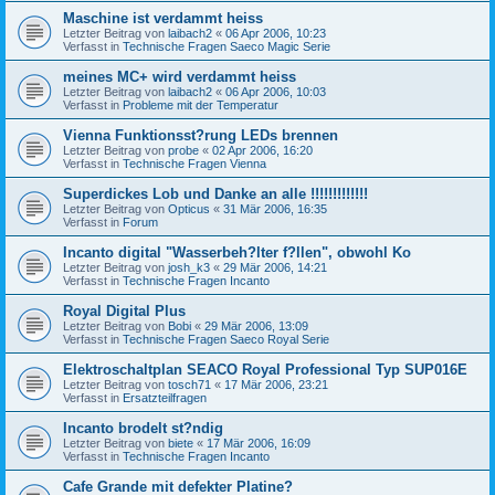
Maschine ist verdammt heiss
Letzter Beitrag von
laibach2
«
06 Apr 2006, 10:23
Verfasst in
Technische Fragen Saeco Magic Serie
meines MC+ wird verdammt heiss
Letzter Beitrag von
laibach2
«
06 Apr 2006, 10:03
Verfasst in
Probleme mit der Temperatur
Vienna Funktionsst?rung LEDs brennen
Letzter Beitrag von
probe
«
02 Apr 2006, 16:20
Verfasst in
Technische Fragen Vienna
Superdickes Lob und Danke an alle !!!!!!!!!!!!!
Letzter Beitrag von
Opticus
«
31 Mär 2006, 16:35
Verfasst in
Forum
Incanto digital "Wasserbeh?lter f?llen", obwohl Ko
Letzter Beitrag von
josh_k3
«
29 Mär 2006, 14:21
Verfasst in
Technische Fragen Incanto
Royal Digital Plus
Letzter Beitrag von
Bobi
«
29 Mär 2006, 13:09
Verfasst in
Technische Fragen Saeco Royal Serie
Elektroschaltplan SEACO Royal Professional Typ SUP016E
Letzter Beitrag von
tosch71
«
17 Mär 2006, 23:21
Verfasst in
Ersatzteilfragen
Incanto brodelt st?ndig
Letzter Beitrag von
biete
«
17 Mär 2006, 16:09
Verfasst in
Technische Fragen Incanto
Cafe Grande mit defekter Platine?