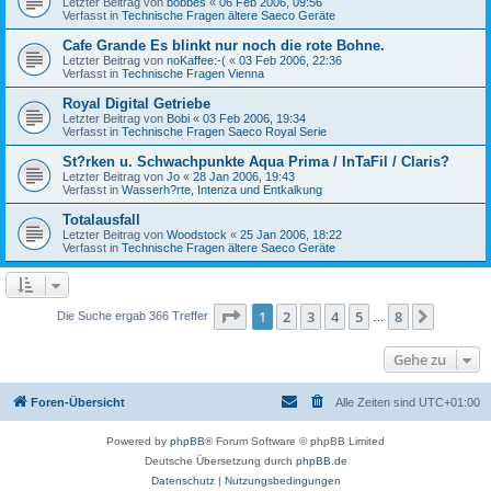
Letzter Beitrag von
bobbes
«
06 Feb 2006, 09:56
Verfasst in
Technische Fragen ältere Saeco Geräte
Cafe Grande Es blinkt nur noch die rote Bohne.
Letzter Beitrag von
noKaffee:-(
«
03 Feb 2006, 22:36
Verfasst in
Technische Fragen Vienna
Royal Digital Getriebe
Letzter Beitrag von
Bobi
«
03 Feb 2006, 19:34
Verfasst in
Technische Fragen Saeco Royal Serie
St?rken u. Schwachpunkte Aqua Prima / InTaFil / Claris?
Letzter Beitrag von
Jo
«
28 Jan 2006, 19:43
Verfasst in
Wasserh?rte, Intenza und Entkalkung
Totalausfall
Letzter Beitrag von
Woodstock
«
25 Jan 2006, 18:22
Verfasst in
Technische Fragen ältere Saeco Geräte
Seite
1
von
8
1
2
3
4
5
8
Nächst
Die Suche ergab 366 Treffer
…
Gehe zu
Foren-Übersicht
Alle Zeiten sind
UTC+01:00
Powered by
phpBB
® Forum Software © phpBB Limited
Deutsche Übersetzung durch
phpBB.de
Datenschutz
|
Nutzungsbedingungen