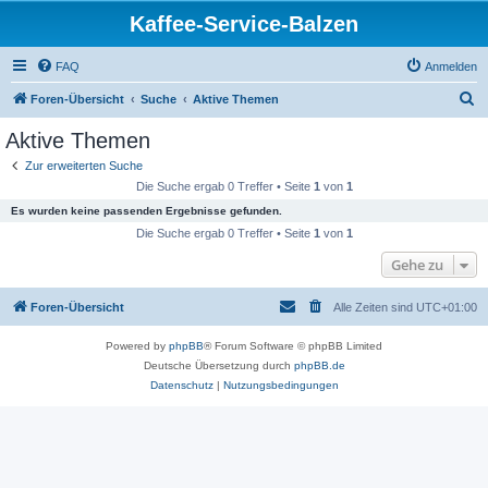
Kaffee-Service-Balzen
FAQ
Anmelden
S
Foren-Übersicht
Suche
Aktive Themen
u
Aktive Themen
c
Zur erweiterten Suche
h
Die Suche ergab 0 Treffer • Seite
1
von
1
e
Es wurden keine passenden Ergebnisse gefunden.
Die Suche ergab 0 Treffer • Seite
1
von
1
Gehe zu
Foren-Übersicht
Alle Zeiten sind
UTC+01:00
Powered by
phpBB
® Forum Software © phpBB Limited
Deutsche Übersetzung durch
phpBB.de
Datenschutz
|
Nutzungsbedingungen