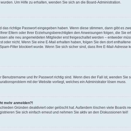
 wurden. Um Hilfe zu erhalten, wenden Sie sich an die Board-Administration.
nd das richtige Passwort eingegeben haben. Wenn diese stimmen, dann gibt es zw
Ihrer Eltern oder Ihrer Erziehungsberechtigten den Anweisungen folgen, die Sie erh
üssen alle neu angemeldeten Mitglieder erst freigeschaltet werden – entweder müsse
 ist oder nicht. Wenn Sie eine E-Mail erhalten haben, folgen Sie den dort enthalte
pam-Filter blockiert wurde. Wenn Sie sich sicher sind, dass Ihre E-Mail-Adresse 
hr Benutzername und Ihr Passwort richtig sind. Wenn dies der Fall ist, wenden Sie
gurationsproblem mit der Website vorliegt, welches ein Administrator lösen muss.
icht mehr anmelden?!
schieden Gründen deaktiviert oder gelöscht hat. Außerdem löschen viele Boards reg
strieren Sie sich einfach erneut und nehmen Sie aktiv an den Diskussionen teil!