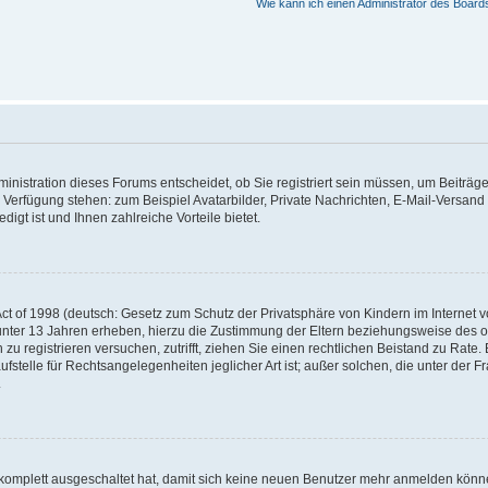
Wie kann ich einen Administrator des Board
nistration dieses Forums entscheidet, ob Sie registriert sein müssen, um Beiträge z
ur Verfügung stehen: zum Beispiel Avatarbilder, Private Nachrichten, E-Mail-Versand
igt ist und Ihnen zahlreiche Vorteile bietet.
t of 1998 (deutsch: Gesetz zum Schutz der Privatsphäre von Kindern im Internet vo
unter 13 Jahren erheben, hierzu die Zustimmung der Eltern beziehungsweise des o
h zu registrieren versuchen, zutrifft, ziehen Sie einen rechtlichen Beistand zu Rat
stelle für Rechtsangelegenheiten jeglicher Art ist; außer solchen, die unter der 
.
 komplett ausgeschaltet hat, damit sich keine neuen Benutzer mehr anmelden könne