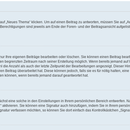
f „Neues Thema“ klicken. Um auf einen Beitrag zu antworten, müssen Sie auf „Ant
e Berechtigungen sind jeweils am Ende der Foren- und der Beitragsansicht aufgeliste
nur Ihre eigenen Beiträge bearbeiten oder löschen. Sie können einen Beitrag bear
nen begrenzten Zeitraum nach seiner Erstellung möglich. Wenn bereits jemand auf Ih
 die Anzahl als auch der letzte Zeitpunkt der Bearbeitungen angezeigt. Dieser Hi
 Beitrag überarbeitet hat. Diese können jedoch, falls sie es für nötig halten, eine 
hen können, wenn bereits jemand darauf geantwortet hat.
hst eine solche in den Einstellungen in Ihrem persönlichen Bereich entwerfen. Na
 aktivieren. Sie können eine Signatur auch hinzufügen, indem Sie in Ihrem persö
gnatur verfassen möchten, so können Sie dort einfach das Kontrollkästchen „Signa