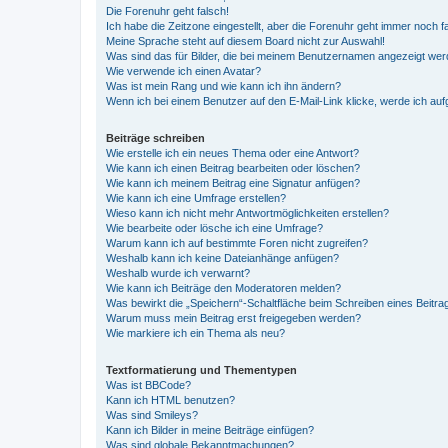
Die Forenuhr geht falsch!
Ich habe die Zeitzone eingestellt, aber die Forenuhr geht immer noch f
Meine Sprache steht auf diesem Board nicht zur Auswahl!
Was sind das für Bilder, die bei meinem Benutzernamen angezeigt we
Wie verwende ich einen Avatar?
Was ist mein Rang und wie kann ich ihn ändern?
Wenn ich bei einem Benutzer auf den E-Mail-Link klicke, werde ich au
Beiträge schreiben
Wie erstelle ich ein neues Thema oder eine Antwort?
Wie kann ich einen Beitrag bearbeiten oder löschen?
Wie kann ich meinem Beitrag eine Signatur anfügen?
Wie kann ich eine Umfrage erstellen?
Wieso kann ich nicht mehr Antwortmöglichkeiten erstellen?
Wie bearbeite oder lösche ich eine Umfrage?
Warum kann ich auf bestimmte Foren nicht zugreifen?
Weshalb kann ich keine Dateianhänge anfügen?
Weshalb wurde ich verwarnt?
Wie kann ich Beiträge den Moderatoren melden?
Was bewirkt die „Speichern“-Schaltfläche beim Schreiben eines Beitra
Warum muss mein Beitrag erst freigegeben werden?
Wie markiere ich ein Thema als neu?
Textformatierung und Thementypen
Was ist BBCode?
Kann ich HTML benutzen?
Was sind Smileys?
Kann ich Bilder in meine Beiträge einfügen?
Was sind globale Bekanntmachungen?