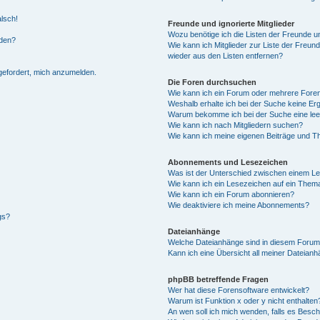
alsch!
Freunde und ignorierte Mitglieder
Wozu benötige ich die Listen der Freunde un
rden?
Wie kann ich Mitglieder zur Liste der Freund
wieder aus den Listen entfernen?
fgefordert, mich anzumelden.
Die Foren durchsuchen
Wie kann ich ein Forum oder mehrere For
Weshalb erhalte ich bei der Suche keine Er
Warum bekomme ich bei der Suche eine lee
Wie kann ich nach Mitgliedern suchen?
Wie kann ich meine eigenen Beiträge und T
Abonnements und Lesezeichen
Was ist der Unterschied zwischen einem L
Wie kann ich ein Lesezeichen auf ein Them
Wie kann ich ein Forum abonnieren?
Wie deaktiviere ich meine Abonnements?
gs?
Dateianhänge
Welche Dateianhänge sind in diesem Forum
Kann ich eine Übersicht all meiner Dateian
phpBB betreffende Fragen
Wer hat diese Forensoftware entwickelt?
Warum ist Funktion x oder y nicht enthalten
An wen soll ich mich wenden, falls es Besc