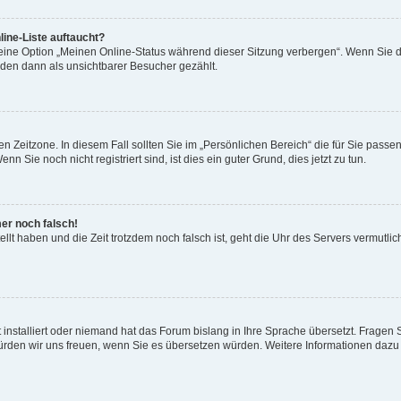
ine-Liste auftaucht?
 eine Option „Meinen Online-Status während dieser Sitzung verbergen“. Wenn Sie d
rden dann als unsichtbarer Besucher gezählt.
n Zeitzone. In diesem Fall sollten Sie im „Persönlichen Bereich“ die für Sie passend
 Sie noch nicht registriert sind, ist dies ein guter Grund, dies jetzt zu tun.
mer noch falsch!
ellt haben und die Zeit trotzdem noch falsch ist, geht die Uhr des Servers vermutlic
 installiert oder niemand hat das Forum bislang in Ihre Sprache übersetzt. Fragen 
t, würden wir uns freuen, wenn Sie es übersetzen würden. Weitere Informationen da