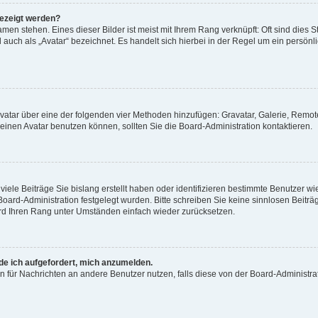
gezeigt werden?
men stehen. Eines dieser Bilder ist meist mit Ihrem Rang verknüpft: Oft sind dies S
auch als „Avatar“ bezeichnet. Es handelt sich hierbei in der Regel um ein persönl
 Avatar über eine der folgenden vier Methoden hinzufügen: Gravatar, Galerie, Rem
inen Avatar benutzen können, sollten Sie die Board-Administration kontaktieren.
iele Beiträge Sie bislang erstellt haben oder identifizieren bestimmte Benutzer
 Board-Administration festgelegt wurden. Bitte schreiben Sie keine sinnlosen Beit
wird Ihren Rang unter Umständen einfach wieder zurücksetzen.
rde ich aufgefordert, mich anzumelden.
ion für Nachrichten an andere Benutzer nutzen, falls diese von der Board-Administ