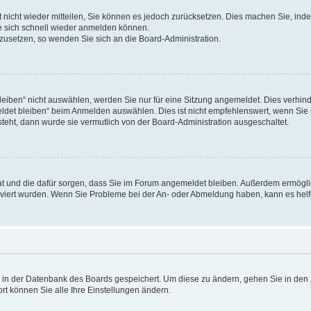
rt nicht wieder mitteilen, Sie können es jedoch zurücksetzen. Dies machen Sie, in
e sich schnell wieder anmelden können.
ckzusetzen, so wenden Sie sich an die Board-Administration.
ben“ nicht auswählen, werden Sie nur für eine Sitzung angemeldet. Dies verhinde
et bleiben“ beim Anmelden auswählen. Dies ist nicht empfehlenswert, wenn Sie s
steht, dann wurde sie vermutlich von der Board-Administration ausgeschaltet.
 hat und die dafür sorgen, dass Sie im Forum angemeldet bleiben. Außerdem ermögl
ktiviert wurden. Wenn Sie Probleme bei der An- oder Abmeldung haben, kann es hel
en in der Datenbank des Boards gespeichert. Um diese zu ändern, gehen Sie in den 
rt können Sie alle Ihre Einstellungen ändern.