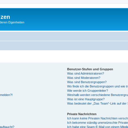
lzen
deren Eigenheiten
Benutzer-Stufen und Gruppen
Was sind Administratoren?
Was sind Moderatoren?
Was sind Benutzergruppen?
Wo finde ich die Benutzergruppen und wie tr
Wie werde ich Gruppenleiter?
anmelden?!
Weshalb werden verschiedene Benutzergrupp
Was ist eine Hauptgruppe?
Was bedeutet der „Das Team“-Link auf der S
Private Nachrichten
Ich kann keine Privaten Nachrichten versch
Ich bekomme ständig unerwünschte Private
auftaucht?
Ich habe eine Spam-E-Mail von einem Mitgli