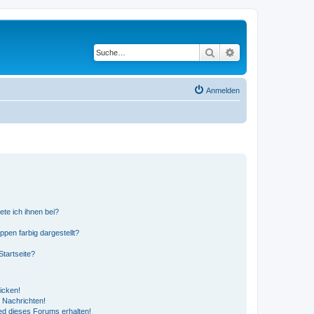
Suche
Erweiterte Suche
Anmelden
ete ich ihnen bei?
en farbig dargestellt?
tartseite?
icken!
 Nachrichten!
ed dieses Forums erhalten!