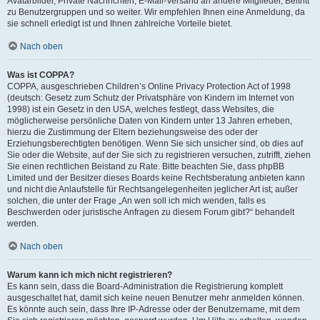
Avatarbilder, Private Nachrichten, E-Mail-Versand an andere Mitglieder, Beitritt
zu Benutzergruppen und so weiter. Wir empfehlen Ihnen eine Anmeldung, da
sie schnell erledigt ist und Ihnen zahlreiche Vorteile bietet.
Nach oben
Was ist COPPA?
COPPA, ausgeschrieben Children’s Online Privacy Protection Act of 1998
(deutsch: Gesetz zum Schutz der Privatsphäre von Kindern im Internet von
1998) ist ein Gesetz in den USA, welches festlegt, dass Websites, die
möglicherweise persönliche Daten von Kindern unter 13 Jahren erheben,
hierzu die Zustimmung der Eltern beziehungsweise des oder der
Erziehungsberechtigten benötigen. Wenn Sie sich unsicher sind, ob dies auf
Sie oder die Website, auf der Sie sich zu registrieren versuchen, zutrifft, ziehen
Sie einen rechtlichen Beistand zu Rate. Bitte beachten Sie, dass phpBB
Limited und der Besitzer dieses Boards keine Rechtsberatung anbieten kann
und nicht die Anlaufstelle für Rechtsangelegenheiten jeglicher Art ist; außer
solchen, die unter der Frage „An wen soll ich mich wenden, falls es
Beschwerden oder juristische Anfragen zu diesem Forum gibt?“ behandelt
werden.
Nach oben
Warum kann ich mich nicht registrieren?
Es kann sein, dass die Board-Administration die Registrierung komplett
ausgeschaltet hat, damit sich keine neuen Benutzer mehr anmelden können.
Es könnte auch sein, dass Ihre IP-Adresse oder der Benutzername, mit dem