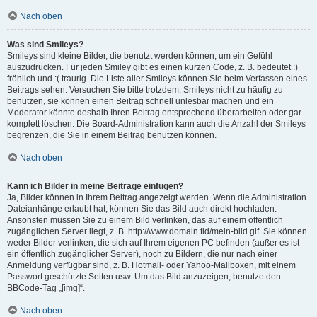
Nach oben
Was sind Smileys?
Smileys sind kleine Bilder, die benutzt werden können, um ein Gefühl
auszudrücken. Für jeden Smiley gibt es einen kurzen Code, z. B. bedeutet :)
fröhlich und :( traurig. Die Liste aller Smileys können Sie beim Verfassen eines
Beitrags sehen. Versuchen Sie bitte trotzdem, Smileys nicht zu häufig zu
benutzen, sie können einen Beitrag schnell unlesbar machen und ein
Moderator könnte deshalb Ihren Beitrag entsprechend überarbeiten oder gar
komplett löschen. Die Board-Administration kann auch die Anzahl der Smileys
begrenzen, die Sie in einem Beitrag benutzen können.
Nach oben
Kann ich Bilder in meine Beiträge einfügen?
Ja, Bilder können in Ihrem Beitrag angezeigt werden. Wenn die Administration
Dateianhänge erlaubt hat, können Sie das Bild auch direkt hochladen.
Ansonsten müssen Sie zu einem Bild verlinken, das auf einem öffentlich
zugänglichen Server liegt, z. B. http://www.domain.tld/mein-bild.gif. Sie können
weder Bilder verlinken, die sich auf Ihrem eigenen PC befinden (außer es ist
ein öffentlich zugänglicher Server), noch zu Bildern, die nur nach einer
Anmeldung verfügbar sind, z. B. Hotmail- oder Yahoo-Mailboxen, mit einem
Passwort geschützte Seiten usw. Um das Bild anzuzeigen, benutze den
BBCode-Tag „[img]“.
Nach oben