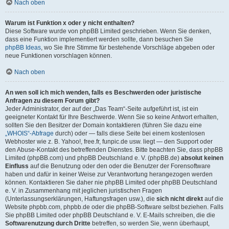
Nach oben
Warum ist Funktion x oder y nicht enthalten?
Diese Software wurde von phpBB Limited geschrieben. Wenn Sie denken,
dass eine Funktion implementiert werden sollte, dann besuchen Sie
phpBB Ideas
, wo Sie Ihre Stimme für bestehende Vorschläge abgeben oder
neue Funktionen vorschlagen können.
Nach oben
An wen soll ich mich wenden, falls es Beschwerden oder juristische
Anfragen zu diesem Forum gibt?
Jeder Administrator, der auf der „Das Team“-Seite aufgeführt ist, ist ein
geeigneter Kontakt für Ihre Beschwerde. Wenn Sie so keine Antwort erhalten,
sollten Sie den Besitzer der Domain kontaktieren (führen Sie dazu eine
„WHOIS“-Abfrage
durch) oder — falls diese Seite bei einem kostenlosen
Webhoster wie z. B. Yahoo!, free.fr, funpic.de usw. liegt — den Support oder
den Abuse-Kontakt des betreffenden Dienstes. Bitte beachten Sie, dass phpBB
Limited (phpBB.com) und phpBB Deutschland e. V. (phpBB.de)
absolut keinen
Einfluss
auf die Benutzung oder den oder die Benutzer der Forensoftware
haben und dafür in keiner Weise zur Verantwortung herangezogen werden
können. Kontaktieren Sie daher nie phpBB Limited oder phpBB Deutschland
e. V. in Zusammenhang mit jeglichen juristischen Fragen
(Unterlassungserklärungen, Haftungsfragen usw.), die
sich nicht direkt
auf die
Website phpbb.com, phpbb.de oder die phpBB-Software selbst beziehen. Falls
Sie phpBB Limited oder phpBB Deutschland e. V. E-Mails schreiben, die die
Softwarenutzung durch Dritte
betreffen, so werden Sie, wenn überhaupt,