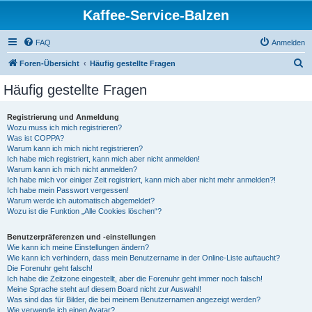
Kaffee-Service-Balzen
FAQ
Anmelden
S
Foren-Übersicht
Häufig gestellte Fragen
u
Häufig gestellte Fragen
c
h
Registrierung und Anmeldung
Wozu muss ich mich registrieren?
e
Was ist COPPA?
Warum kann ich mich nicht registrieren?
Ich habe mich registriert, kann mich aber nicht anmelden!
Warum kann ich mich nicht anmelden?
Ich habe mich vor einiger Zeit registriert, kann mich aber nicht mehr anmelden?!
Ich habe mein Passwort vergessen!
Warum werde ich automatisch abgemeldet?
Wozu ist die Funktion „Alle Cookies löschen“?
Benutzerpräferenzen und -einstellungen
Wie kann ich meine Einstellungen ändern?
Wie kann ich verhindern, dass mein Benutzername in der Online-Liste auftaucht?
Die Forenuhr geht falsch!
Ich habe die Zeitzone eingestellt, aber die Forenuhr geht immer noch falsch!
Meine Sprache steht auf diesem Board nicht zur Auswahl!
Was sind das für Bilder, die bei meinem Benutzernamen angezeigt werden?
Wie verwende ich einen Avatar?